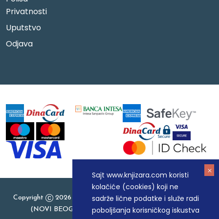
Privatnosti
Uputstvo
Odjava
Sajt www.knjizara.com koristi
kolačiće (cookies) koji ne
sadrže lične podatke i služe radi
Copyright
2026 Knjizara.com - MAKART DOO BEOGRAD
poboljšanja korisničkog iskustva
(NOVI BEOGRAD), PIB: 105184104, MB: 20337524