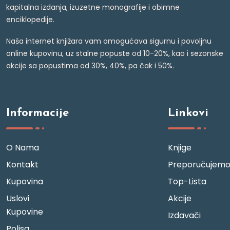
kapitalna izdanja, izuzetne monografije i obimne
enciklopedije.
Naša internet knjižara vam omogućava sigurnu i povoljnu
online kupovinu, uz stalne popuste od 10-20%, kao i sezonske
akcije sa popustima od 30%, 40%, pa čak i 50%.
Informacije
Linkovi
O Nama
Knjige
Kontakt
Preporučujem
Kupovina
Top-Lista
Uslovi
Akcije
Kupovine
Izdavači
Polisa