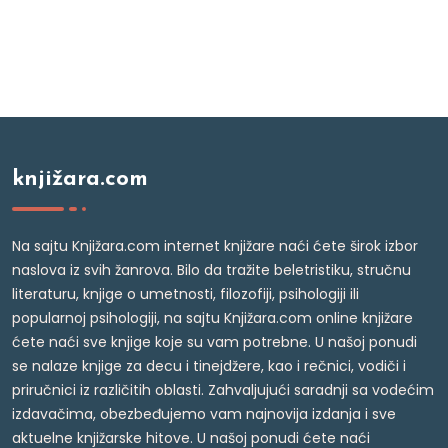
knjižara.com
Na sajtu Knjižara.com internet knjižare naći ćete širok izbor
naslova iz svih žanrova. Bilo da tražite beletristiku, stručnu
literaturu, knjige o umetnosti, filozofiji, psihologiji ili
popularnoj psihologiji, na sajtu Knjižara.com online knjižare
ćete naći sve knjige koje su vam potrebne. U našoj ponudi
se nalaze knjige za decu i tinejdžere, kao i rečnici, vodiči i
priručnici iz različitih oblasti. Zahvaljujući saradnji sa vodećim
izdavačima, obezbeđujemo vam najnovija izdanja i sve
aktuelne knjižarske hitove. U našoj ponudi ćete naći