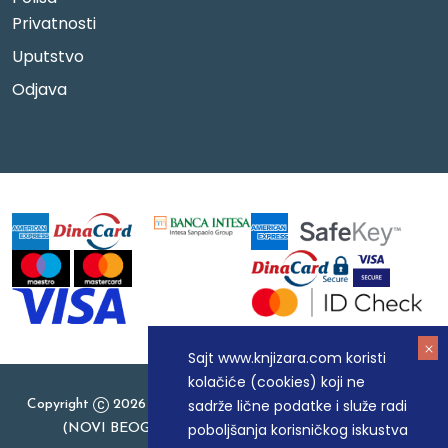
Privatnosti
Uputstvo
Odjava
Sajt www.knjizara.com koristi
kolačiće (cookies) koji ne
sadrže lične podatke i služe radi
Copyright
2026 Knjizara.com - MAKART DOO BEOGRAD
poboljšanja korisničkog iskustva
(NOVI BEOGRAD), PIB: 105184104, MB: 20337524