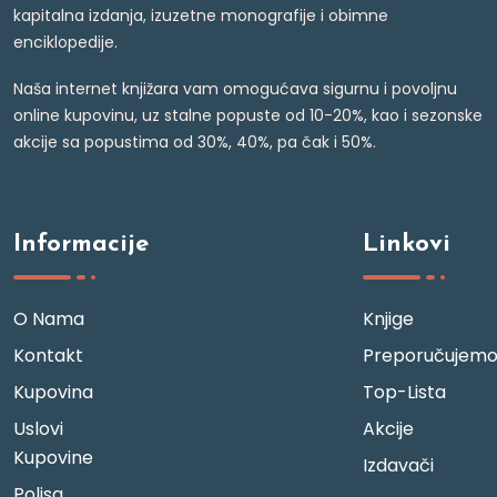
kapitalna izdanja, izuzetne monografije i obimne
enciklopedije.
Naša internet knjižara vam omogućava sigurnu i povoljnu
online kupovinu, uz stalne popuste od 10-20%, kao i sezonske
akcije sa popustima od 30%, 40%, pa čak i 50%.
Informacije
Linkovi
O Nama
Knjige
Kontakt
Preporučujem
Kupovina
Top-Lista
Uslovi
Akcije
Kupovine
Izdavači
Polisa