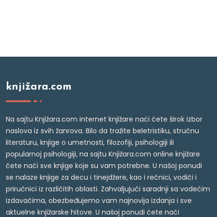
knjižara.com
Na sajtu Knjižara.com internet knjižare naći ćete širok izbor
naslova iz svih žanrova. Bilo da tražite beletristiku, stručnu
literaturu, knjige o umetnosti, filozofiji, psihologiji ili
popularnoj psihologiji, na sajtu Knjižara.com online knjižare
ćete naći sve knjige koje su vam potrebne. U našoj ponudi
se nalaze knjige za decu i tinejdžere, kao i rečnici, vodiči i
priručnici iz različitih oblasti. Zahvaljujući saradnji sa vodećim
izdavačima, obezbeđujemo vam najnovija izdanja i sve
aktuelne knjižarske hitove. U našoj ponudi ćete naći