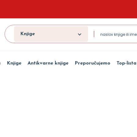
Knjige
a
Knjige
Antikvarne knjige
Preporučujemo
Top-lista