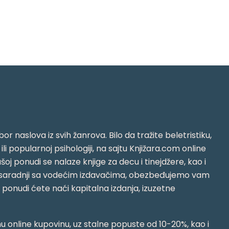
or naslova iz svih žanrova. Bilo da tražite beletristiku,
i ili popularnoj psihologiji, na sajtu Knjižara.com online
oj ponudi se nalaze knjige za decu i tinejdžere, kao i
jujući saradnji sa vodećim izdavačima, obezbeđujemo vam
j ponudi ćete naći kapitalna izdanja, izuzetne
 online kupovinu, uz stalne popuste od 10-20%, kao i