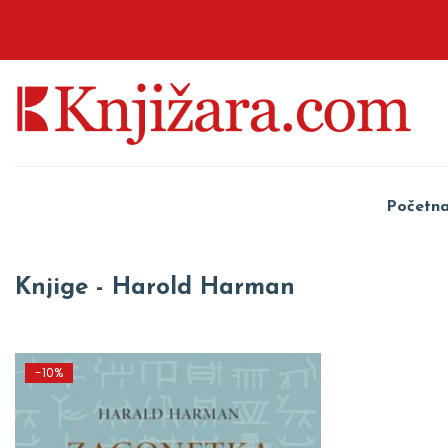
Početn
Knjige - Harold Harman
-10%