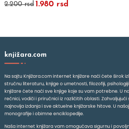
1.980 rsd
2.200 rsd
knjižara.com
Na sajtu Knjižara.com internet knjižare naći ćete širok izb
stručnu literaturu, knjige o umetnosti, filozofiji, psihologij
knjižare ćete naći sve knjige koje su vam potrebne. U naš
rečnici, vodiči i priručnici iz različitih oblasti. Zahval
najnovija izdanja i sve aktuelne knjižarske hitove. U našo
monografije i obimne enciklopedije.
Naša internet knjižara vam omogućava sigurnu i povoljnu