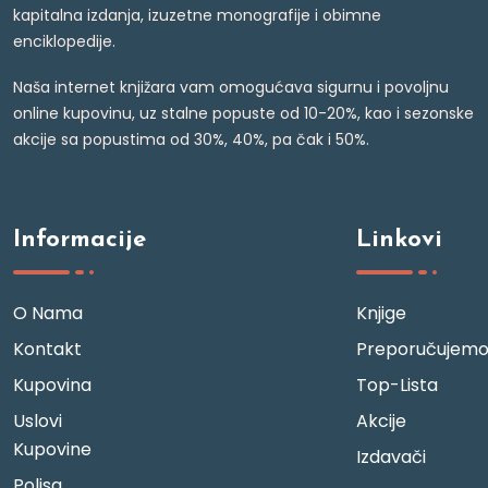
kapitalna izdanja, izuzetne monografije i obimne
enciklopedije.
Naša internet knjižara vam omogućava sigurnu i povoljnu
online kupovinu, uz stalne popuste od 10-20%, kao i sezonske
akcije sa popustima od 30%, 40%, pa čak i 50%.
Informacije
Linkovi
O Nama
Knjige
Kontakt
Preporučujem
Kupovina
Top-Lista
Uslovi
Akcije
Kupovine
Izdavači
Polisa