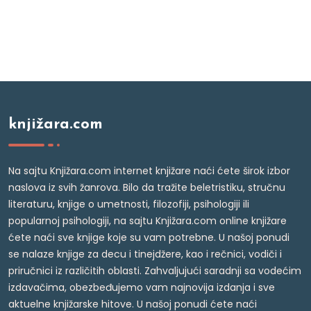
knjižara.com
Na sajtu Knjižara.com internet knjižare naći ćete širok izbor
naslova iz svih žanrova. Bilo da tražite beletristiku, stručnu
literaturu, knjige o umetnosti, filozofiji, psihologiji ili
popularnoj psihologiji, na sajtu Knjižara.com online knjižare
ćete naći sve knjige koje su vam potrebne. U našoj ponudi
se nalaze knjige za decu i tinejdžere, kao i rečnici, vodiči i
priručnici iz različitih oblasti. Zahvaljujući saradnji sa vodećim
izdavačima, obezbeđujemo vam najnovija izdanja i sve
aktuelne knjižarske hitove. U našoj ponudi ćete naći