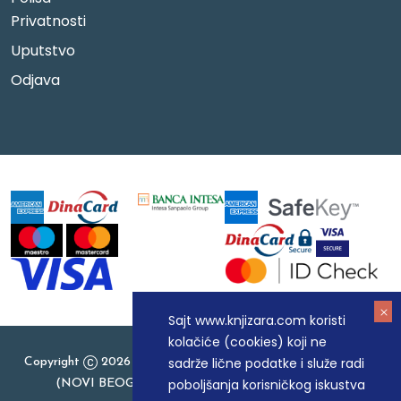
Privatnosti
Uputstvo
Odjava
Sajt www.knjizara.com koristi
kolačiće (cookies) koji ne
sadrže lične podatke i služe radi
Copyright
2026 Knjizara.com - MAKART DOO BEOGRAD
poboljšanja korisničkog iskustva
(NOVI BEOGRAD), PIB: 105184104, MB: 20337524