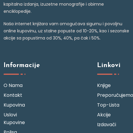
kapitalna izdanja, izuzetne monografije i obimne
enciklopedije.
Naša internet knjižara vam omogućava sigurnu i povoljnu
online kupovinu, uz stalne popuste od 10-20%, kao i sezonske
akcije sa popustima od 30%, 40%, pa čak i 50%.
Informacije
Linkovi
O Nama
Knjige
Kontakt
Preporučujem
Kupovina
Top-Lista
Uslovi
Akcije
Kupovine
Izdavači
Polisa