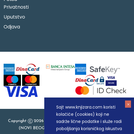
Privatnosti
Uputstvo
Odjava
Sajt www.knjizara.com koristi
kolačiće (cookies) koji ne
sadrže lične podatke i služe radi
Copyright
2026 Knjizara.com - MAKART DOO BEOGRAD
poboljšanja korisničkog iskustva
(NOVI BEOGRAD), PIB: 105184104, MB: 20337524