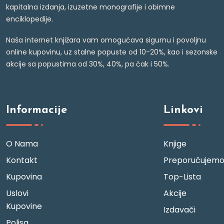
kapitalna izdanja, izuzetne monografije i obimne
enciklopedije.
Naša internet knjižara vam omogućava sigurnu i povoljnu
online kupovinu, uz stalne popuste od 10-20%, kao i sezonske
akcije sa popustima od 30%, 40%, pa čak i 50%.
Informacije
Linkovi
O Nama
Knjige
Kontakt
Preporučujem
Kupovina
Top-Lista
Uslovi
Akcije
Kupovine
Izdavači
Polisa