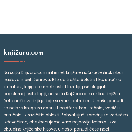
knjižara.com
Na sajtu Knjižara.com internet knjižare naći ćete širok izbor
naslova iz svih žanrova. Bilo da tražite beletristiku, stručnu
literaturu, knjige o umetnosti, filozofiji, psihologiji ili
popularnoj psihologiji, na sajtu Knjižara.com online knjižare
ćete naći sve knjige koje su vam potrebne. U našoj ponudi
se nalaze knjige za decu i tinejdžere, kao i rečnici, vodiči i
priručnici iz različitih oblasti. Zahvaljujući saradnji sa vodećim
izdavačima, obezbeđujemo vam najnovija izdanja i sve
aktuelne knjižarske hitove. U našoj ponudi ćete naći