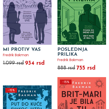
MI PROTIV VAS
POSLEDNJA
PRILIKA
Fredrik Bakman
Fredrik Bakman
934 rsd
1.099 rsd
755 rsd
888 rsd
-15%
-15%