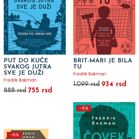
PUT DO KUĆE
BRIT-MARI JE BILA
SVAKOG JUTRA
TU
SVE JE DUŽI
Fredrik Bakman
Fredrik Bakman
934 rsd
1.099 rsd
755 rsd
888 rsd
-15%
-15%