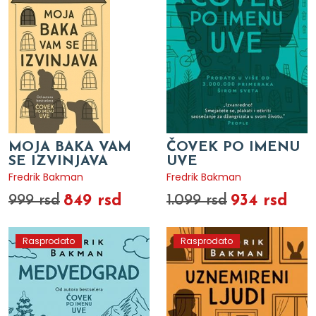
MOJA BAKA VAM
ČOVEK PO IMENU
SE IZVINJAVA
UVE
Fredrik Bakman
Fredrik Bakman
849 rsd
934 rsd
999 rsd
1.099 rsd
Rasprodato
Rasprodato