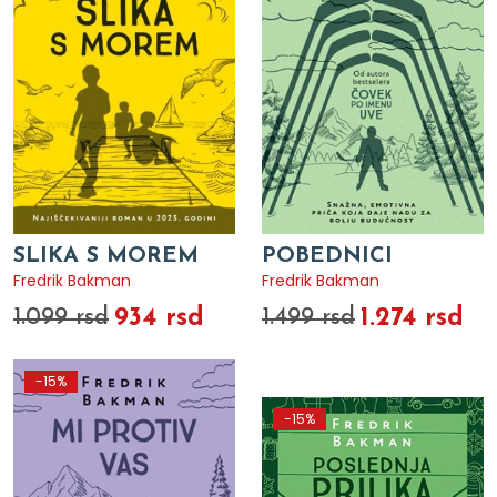
SLIKA S MOREM
POBEDNICI
Fredrik Bakman
Fredrik Bakman
934 rsd
1.274 rsd
1.099 rsd
1.499 rsd
-15%
-15%