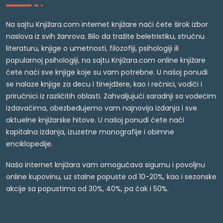
Na sajtu Knjižara.com internet knjižare naći ćete širok izbor
naslova iz svih žanrova. Bilo da tražite beletristiku, stručnu
literaturu, knjige o umetnosti, filozofiji, psihologiji ili
popularnoj psihologiji, na sajtu Knjižara.com online knjižare
ćete naći sve knjige koje su vam potrebne. U našoj ponudi
se nalaze knjige za decu i tinejdžere, kao i rečnici, vodiči i
priručnici iz različitih oblasti. Zahvaljujući saradnji sa vodećim
izdavačima, obezbeđujemo vam najnovija izdanja i sve
aktuelne knjižarske hitove. U našoj ponudi ćete naći
kapitalna izdanja, izuzetne monografije i obimne
enciklopedije.
Naša internet knjižara vam omogućava sigurnu i povoljnu
online kupovinu, uz stalne popuste od 10-20%, kao i sezonske
akcije sa popustima od 30%, 40%, pa čak i 50%.