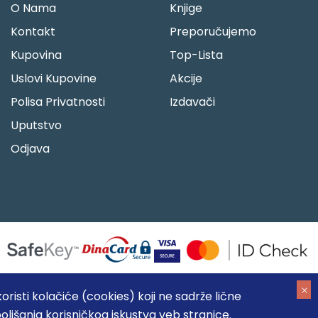
O Nama
Knjige
Kontakt
Preporučujemo
Kupovina
Top-Lista
Uslovi Kupovine
Akcije
Polisa Privatnosti
Izdavači
Uputstvo
Odjava
risti kolačiće (cookies) koji ne sadrže lične
oljšanja korisničkog iskustva veb stranice.
05184104, MB: 20337524