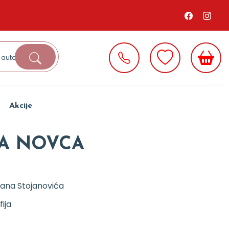
Akcije
JA NOVCA
rana Stojanovića
fija