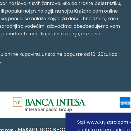
or naslova iz svih žanrova. Bilo da tražite beletristiku,
i ili popularnoj psihologiji, na sajtu Knjižara.com online
oj ponudi se nalaze knjige za decu i tinejdžere, kao i
jujući saradnji sa vodećim izdavačima, obezbeđujemo vam
j ponudi ćete naći kapitalna izdanja, izuzetne
 online kupovinu, uz stalne popuste od 10-20%, kao i
.
Sajt www.knjizara.com ko
podatke i služe radi pob
ara.com - MAKART DOO BEOGRAD (NOVI BEOGRAD), PIB: 1