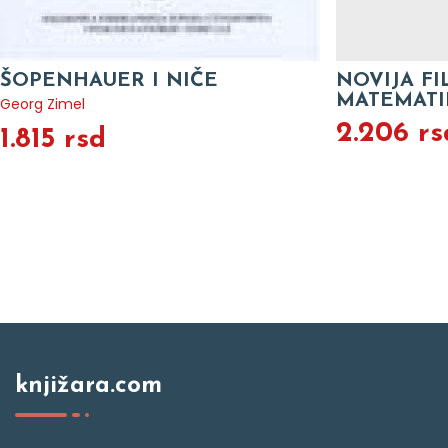
ŠOPENHAUER I NIČE
NOVIJA FI
MATEMATI
Georg Zimel
2.206 rs
1.815 rsd
knjižara.com