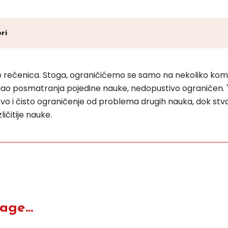
ri
ko rečenica. Stoga, ograničićemo se samo na nekoliko kome
ugao posmatranja pojedine nauke, nedopustivo ograničen. "
tvo i čisto ograničenje od problema drugih nauka, dok stva
ičitije nauke.
ge...