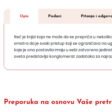
Opis
Podaci
Pitanja i odgovo
Reč je knjizi koja ne može da se prepriča u nekoli
smatra da je svaki pristup koji se ograničava na 
koje je ona postavila imaju u sebi zatvoreno jedins
sveta predstavlja konglomerat zadataka za najrazl
Preporuka na osnovu Vaše pretra