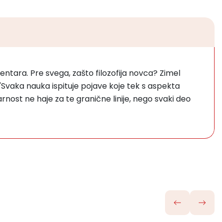
ntara. Pre svega, zašto filozofija novca? Zimel
Svaka nauka ispituje pojave koje tek s aspekta
rnost ne haje za te granične linije, nego svaki deo