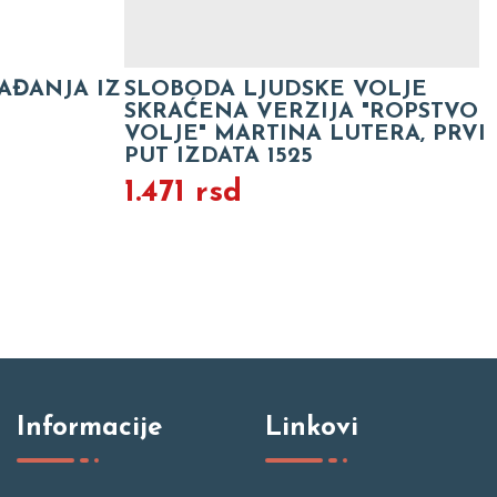
AĐANJA IZ
SLOBODA LJUDSKE VOLJE
SKRAĆENA VERZIJA "ROPSTVO
VOLJE" MARTINA LUTERA, PRVI
PUT IZDATA 1525
1.471 rsd
Informacije
Linkovi