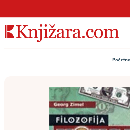
Početn