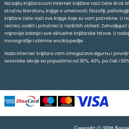
Na sajtu Knjižara.com internet knjižare naći ćete širok izb
stručnu literaturu, knjige o umetnosti, filozofiji, psihologij
knjižare ćete naći sve knjige koje su vam potrebne. U naš
rečnici, vodiči i priručnici iz različitih oblasti. Zahval
najnovija izdanja i sve aktuelne knjižarske hitove. U našo
monografije i obimne enciklopedije.
Naša internet knjižara vam omogućava sigurnu i povoljnu
sezonske akcije sa popustima od 30%, 40%, pa čak i 50%
Copyright
2026 Knjiz