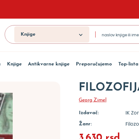
Knjige
a
Knjige
Antikvarne knjige
Preporučujemo
Top-lista
FILOZOFI
Georg Zimel
IK Zo
Izdavač:
Filozo
Žanr:
3.630 rsd