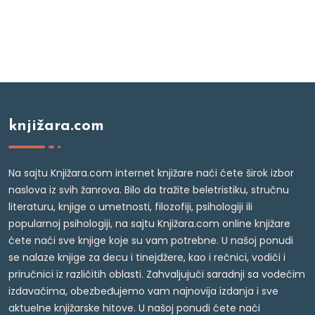
knjižara.com
Na sajtu Knjižara.com internet knjižare naći ćete širok izbor
naslova iz svih žanrova. Bilo da tražite beletristiku, stručnu
literaturu, knjige o umetnosti, filozofiji, psihologiji ili
popularnoj psihologiji, na sajtu Knjižara.com online knjižare
ćete naći sve knjige koje su vam potrebne. U našoj ponudi
se nalaze knjige za decu i tinejdžere, kao i rečnici, vodiči i
priručnici iz različitih oblasti. Zahvaljujući saradnji sa vodećim
izdavačima, obezbeđujemo vam najnovija izdanja i sve
aktuelne knjižarske hitove. U našoj ponudi ćete naći