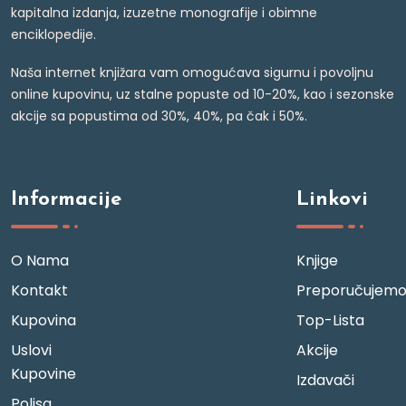
kapitalna izdanja, izuzetne monografije i obimne
enciklopedije.
Naša internet knjižara vam omogućava sigurnu i povoljnu
online kupovinu, uz stalne popuste od 10-20%, kao i sezonske
akcije sa popustima od 30%, 40%, pa čak i 50%.
Informacije
Linkovi
O Nama
Knjige
Kontakt
Preporučujem
Kupovina
Top-Lista
Uslovi
Akcije
Kupovine
Izdavači
Polisa