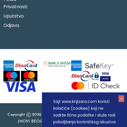
Privatnosti
Uputstvo
Odjava
Sajt www.knjizara.com koristi
kolačiće (cookies) koji ne
sadrže lične podatke i služe radi
Copyright
2026 Knjizara.com - MAKART DOO BEOGRAD
poboljšanja korisničkog iskustva
(NOVI BEOGRAD), PIB: 105184104, MB: 20337524