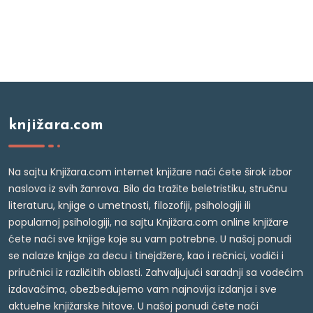
knjižara.com
Na sajtu Knjižara.com internet knjižare naći ćete širok izbor
naslova iz svih žanrova. Bilo da tražite beletristiku, stručnu
literaturu, knjige o umetnosti, filozofiji, psihologiji ili
popularnoj psihologiji, na sajtu Knjižara.com online knjižare
ćete naći sve knjige koje su vam potrebne. U našoj ponudi
se nalaze knjige za decu i tinejdžere, kao i rečnici, vodiči i
priručnici iz različitih oblasti. Zahvaljujući saradnji sa vodećim
izdavačima, obezbeđujemo vam najnovija izdanja i sve
aktuelne knjižarske hitove. U našoj ponudi ćete naći