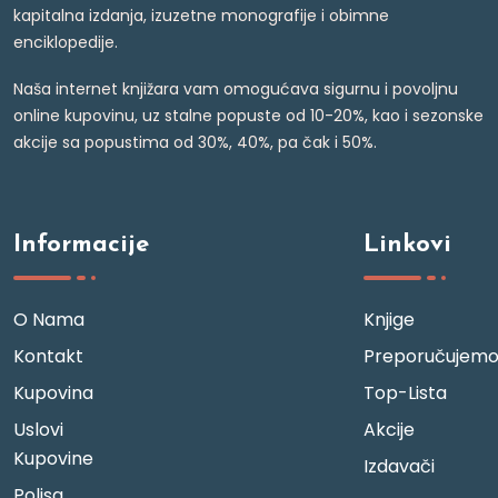
kapitalna izdanja, izuzetne monografije i obimne
enciklopedije.
Naša internet knjižara vam omogućava sigurnu i povoljnu
online kupovinu, uz stalne popuste od 10-20%, kao i sezonske
akcije sa popustima od 30%, 40%, pa čak i 50%.
Informacije
Linkovi
O Nama
Knjige
Kontakt
Preporučujem
Kupovina
Top-Lista
Uslovi
Akcije
Kupovine
Izdavači
Polisa