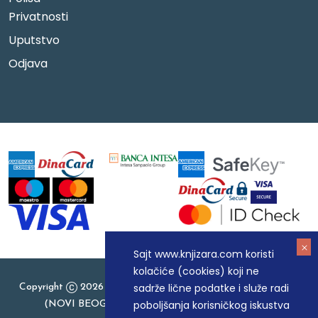
Privatnosti
Uputstvo
Odjava
Sajt www.knjizara.com koristi
kolačiće (cookies) koji ne
sadrže lične podatke i služe radi
Copyright
2026 Knjizara.com - MAKART DOO BEOGRAD
poboljšanja korisničkog iskustva
(NOVI BEOGRAD), PIB: 105184104, MB: 20337524