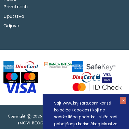
Privatnosti
Uputstvo
Odjava
Sajt www.knjizara.com koristi
kolačiće (cookies) koji ne
sadrže lične podatke i služe radi
Copyright
2026 Knjizara.com - MAKART DOO BEOGRAD
poboljšanja korisničkog iskustva
(NOVI BEOGRAD), PIB: 105184104, MB: 20337524