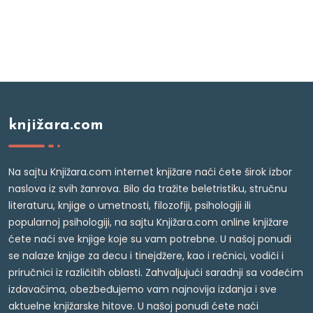
knjižara.com
Na sajtu Knjižara.com internet knjižare naći ćete širok izbor
naslova iz svih žanrova. Bilo da tražite beletristiku, stručnu
literaturu, knjige o umetnosti, filozofiji, psihologiji ili
popularnoj psihologiji, na sajtu Knjižara.com online knjižare
ćete naći sve knjige koje su vam potrebne. U našoj ponudi
se nalaze knjige za decu i tinejdžere, kao i rečnici, vodiči i
priručnici iz različitih oblasti. Zahvaljujući saradnji sa vodećim
izdavačima, obezbeđujemo vam najnovija izdanja i sve
aktuelne knjižarske hitove. U našoj ponudi ćete naći