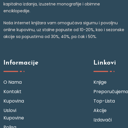
kapitalna izdanja, izuzetne monografije i obimne
enciklopedije.
Naša internet knjižara vam omogućava sigurnu i povoljnu
online kupovinu, uz stalne popuste od 10-20%, kao i sezonske
akcije sa popustima od 30%, 40%, pa čak i 50%.
Informacije
Linkovi
O Nama
Knjige
Kontakt
Preporučujem
Kupovina
Top-Lista
Uslovi
Akcije
Kupovine
Izdavači
Polisa