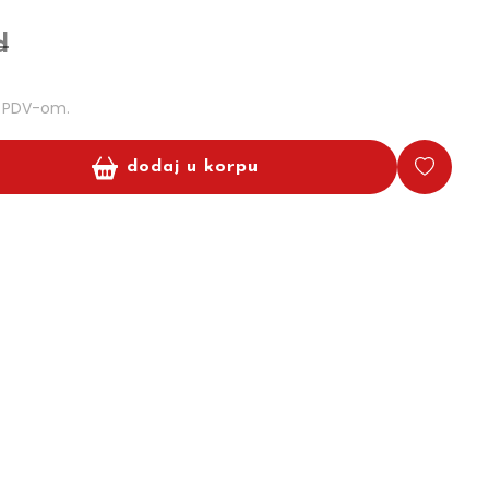
d
m PDV-om.
dodaj u korpu