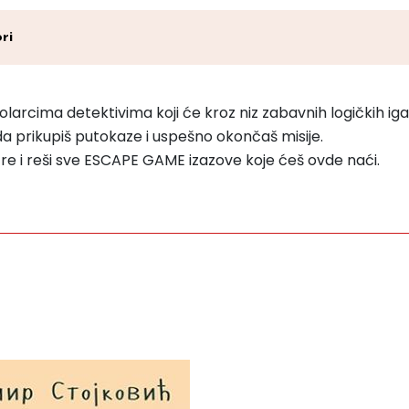
ri
rcima detektivima koji će kroz niz zabavnih logičkih iga
da prikupiš putokaze i uspešno okončaš misije.
ifre i reši sve ESCAPE GAME izazove koje ćeš ovde naći.