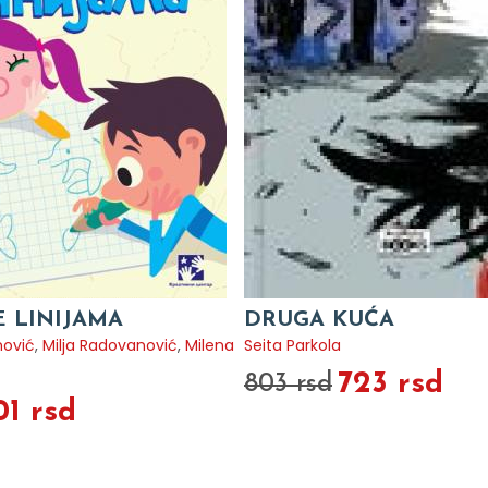
E LINIJAMA
DRUGA KUĆA
nović
,
Milja Radovanović
,
Milena
Seita Parkola
723 rsd
803 rsd
01 rsd