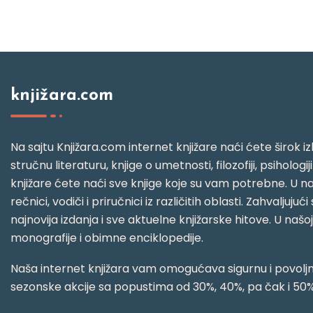
knjižara.com
Na sajtu Knjižara.com internet knjižare naći ćete širok izb
stručnu literaturu, knjige o umetnosti, filozofiji, psihologij
knjižare ćete naći sve knjige koje su vam potrebne. U naš
rečnici, vodiči i priručnici iz različitih oblasti. Zahval
najnovija izdanja i sve aktuelne knjižarske hitove. U našo
monografije i obimne enciklopedije.
Naša internet knjižara vam omogućava sigurnu i povoljnu
sezonske akcije sa popustima od 30%, 40%, pa čak i 50%