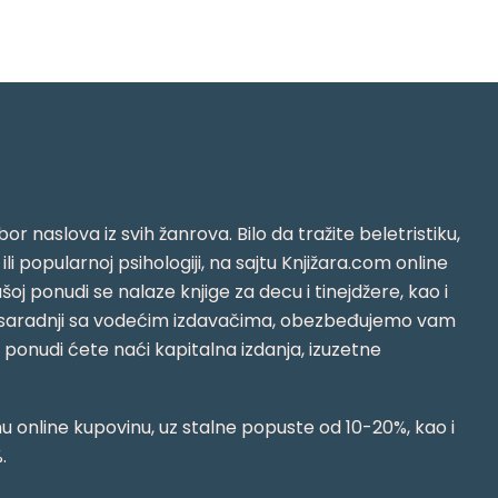
or naslova iz svih žanrova. Bilo da tražite beletristiku,
i ili popularnoj psihologiji, na sajtu Knjižara.com online
oj ponudi se nalaze knjige za decu i tinejdžere, kao i
jujući saradnji sa vodećim izdavačima, obezbeđujemo vam
j ponudi ćete naći kapitalna izdanja, izuzetne
 online kupovinu, uz stalne popuste od 10-20%, kao i
.