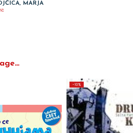
JČICA, MARJA
ić
O
ge...
-10%