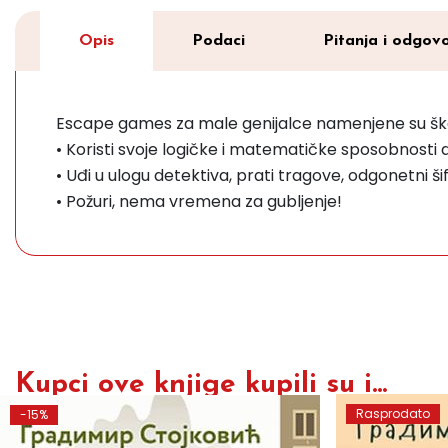
Opis
Podaci
Pitanja i odgovo
Escape games za male genijalce namenjene su škola
• Koristi svoje logičke i matematičke sposobnosti 
• Uđi u ulogu detektiva, prati tragove, odgonetni š
• Požuri, nema vremena za gubljenje!
Kupci ove knjige kupili su i...
Rasprodato
-15%