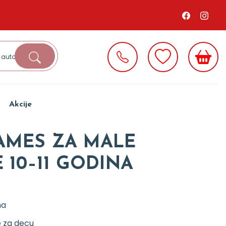
Akcije
AMES ZA MALE
 10–11 GODINA
na
e za decu