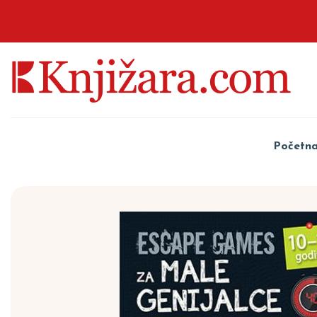
Početn