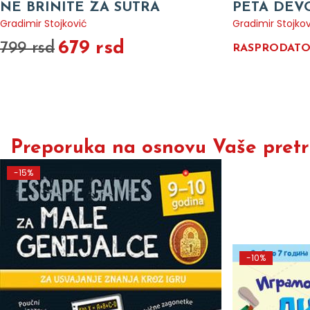
NE BRINITE ZA SUTRA
PETA DEVO
Gradimir Stojković
Gradimir Stojkov
679 rsd
799 rsd
RASPRODAT
Preporuka na osnovu Vaše pretra
-15%
-10%