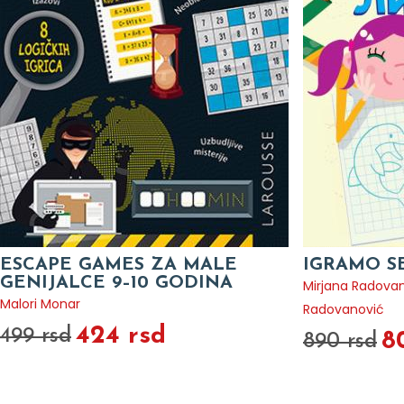
ESCAPE GAMES ZA MALE
IGRAMO S
GENIJALCE 9–10 GODINA
Mirjana Radova
Malori Monar
Radovanović
424 rsd
499 rsd
8
890 rsd