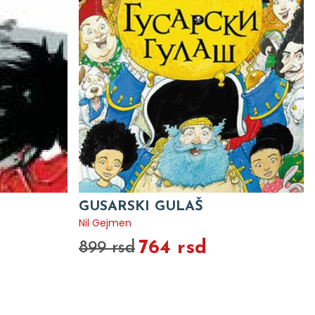
GUSARSKI GULAŠ
Nil Gejmen
764 rsd
899 rsd