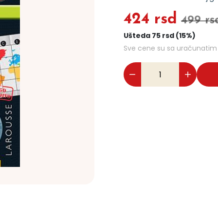
424 rsd
499 rs
Ušteda 75 rsd (15%)
Sve cene su sa uračunati