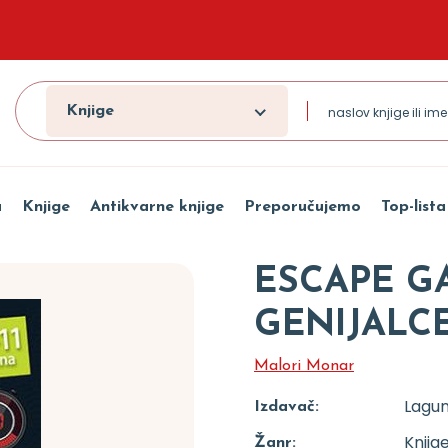
Knjige
a
Knjige
Antikvarne knjige
Preporučujemo
Top-lista
ESCAPE G
GENIJALCE
Malori Monar
Lagu
Izdavač:
Knjig
Žanr: