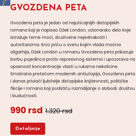
GVOZDENA PETA
Gvozdena peta je jedan od najuticajnijih distopijskih
romana koji je napisao Džek London, vizionarsko delo koje
istražuje teme moći, društvene nejednakosti i
autoritarizma. Kroz priču o svetu kojim vlada moćna
oligarhija, Džek London u romanu Gvozdena peta prikazuje
borbu pojedinca protiv represivnog sistema i upozorava na
opasnosti koncentracije vlasti u rukama nekolicine.
Smatrana pretečom modernih antiutopija, Gvozdena peta
i danas privlači ljubitelje distopijske književnosti, političke
fikcije i romana koji podstiču razmišljanje o slobodi, društvu
i budućnosti.
990 rsd
1.320 rsd
Detaljnije