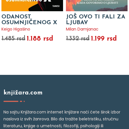
ODANOST
JOŠ OVO TI FALI ZA
OSUMNJIČENOG X
LJUBAV
Keigo Higašino
Milan Damjanac
1.188 rsd
1.199 rsd
1.485 rsd
1.332 rsd
knjižara.com
Na sajtu Knjižara.com internet knjižare naći ćete širok izbor
naslova iz svih žanrova. Bilo da tražite beletristiku, stručnu
literaturu, knjige o umetnosti, filozofiji, psihologiji ili