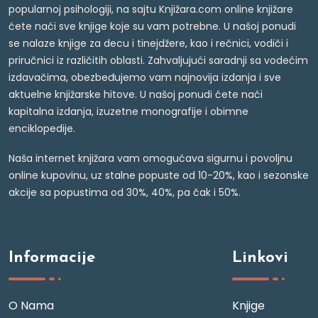
popularnoj psihologiji, na sajtu Knjižara.com online knjižare
ćete naći sve knjige koje su vam potrebne. U našoj ponudi
se nalaze knjige za decu i tinejdžere, kao i rečnici, vodiči i
priručnici iz različitih oblasti. Zahvaljujući saradnji sa vodećim
izdavačima, obezbeđujemo vam najnovija izdanja i sve
aktuelne knjižarske hitove. U našoj ponudi ćete naći
kapitalna izdanja, izuzetne monografije i obimne
enciklopedije.
Naša internet knjižara vam omogućava sigurnu i povoljnu
online kupovinu, uz stalne popuste od 10-20%, kao i sezonske
akcije sa popustima od 30%, 40%, pa čak i 50%.
Informacije
Linkovi
O Nama
Knjige