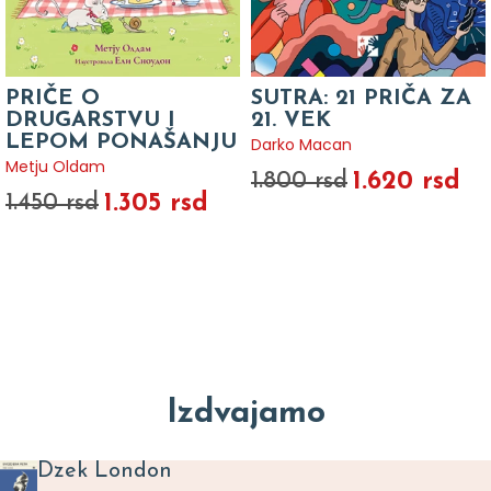
PRIČE O
SUTRA: 21 PRIČA ZA
DRUGARSTVU I
21. VEK
LEPOM PONAŠANJU
Darko Macan
Metju Oldam
1.620 rsd
1.800 rsd
1.305 rsd
1.450 rsd
Izdvajamo
Dzek London