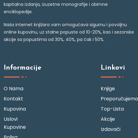
kapitalna izdanja, izuzetne monografije i obimne
enciklopedije.
Naša internet knjižara vam omogućava sigurnu i povoljnu
online kupovinu, uz stalne popuste od 10-20%, kao i sezonske
akcije sa popustima od 30%, 40%, pa čak i 50%.
Informacije
Linkovi
O Nama
Knjige
Kontakt
Preporučujem
Kupovina
Top-Lista
Uslovi
Akcije
Kupovine
Izdavači
Polisa