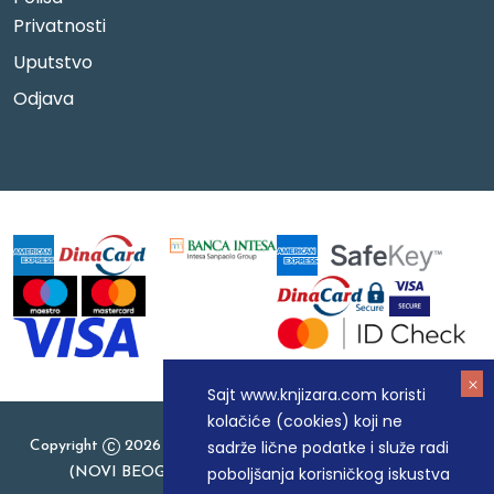
Privatnosti
Uputstvo
Odjava
Sajt www.knjizara.com koristi
kolačiće (cookies) koji ne
sadrže lične podatke i služe radi
Copyright
2026 Knjizara.com - MAKART DOO BEOGRAD
poboljšanja korisničkog iskustva
(NOVI BEOGRAD), PIB: 105184104, MB: 20337524