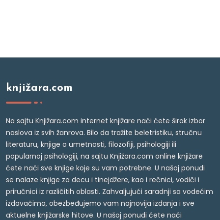
knjižara.com
Na sajtu Knjižara.com internet knjižare naći ćete širok izbor
naslova iz svih žanrova. Bilo da tražite beletristiku, stručnu
literaturu, knjige o umetnosti, filozofiji, psihologiji ili
popularnoj psihologiji, na sajtu Knjižara.com online knjižare
ćete naći sve knjige koje su vam potrebne. U našoj ponudi
se nalaze knjige za decu i tinejdžere, kao i rečnici, vodiči i
priručnici iz različitih oblasti. Zahvaljujući saradnji sa vodećim
izdavačima, obezbeđujemo vam najnovija izdanja i sve
aktuelne knjižarske hitove. U našoj ponudi ćete naći