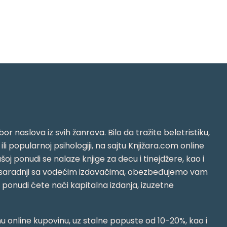
or naslova iz svih žanrova. Bilo da tražite beletristiku,
i ili popularnoj psihologiji, na sajtu Knjižara.com online
oj ponudi se nalaze knjige za decu i tinejdžere, kao i
jujući saradnji sa vodećim izdavačima, obezbeđujemo vam
j ponudi ćete naći kapitalna izdanja, izuzetne
 online kupovinu, uz stalne popuste od 10-20%, kao i