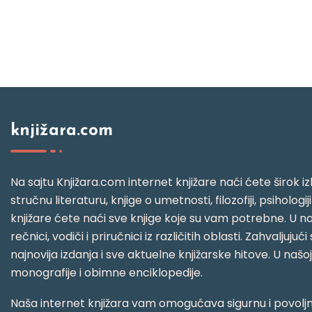
knjižara.com
Na sajtu Knjižara.com internet knjižare naći ćete širok izb
stručnu literaturu, knjige o umetnosti, filozofiji, psihologij
knjižare ćete naći sve knjige koje su vam potrebne. U naš
rečnici, vodiči i priručnici iz različitih oblasti. Zahval
najnovija izdanja i sve aktuelne knjižarske hitove. U našo
monografije i obimne enciklopedije.
Naša internet knjižara vam omogućava sigurnu i povoljnu