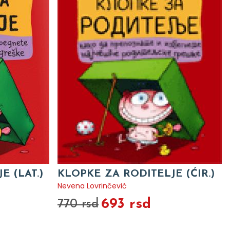
E (LAT.)
KLOPKE ZA RODITELJE (ĆIR.)
Nevena Lovrinčević
693 rsd
770 rsd