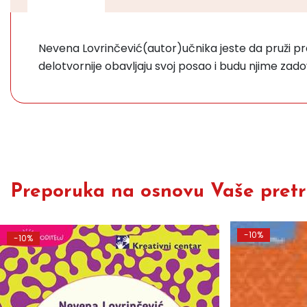
Nevena Lovrinčević(autor)učnika jeste da pruži pra
delotvornije obavljaju svoj posao i budu njime zadovo
Preporuka na osnovu Vaše pretra
-10%
-10%