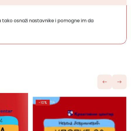
da tako osnaži nastavnike i pomogne im da
-10%