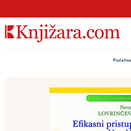
Početn