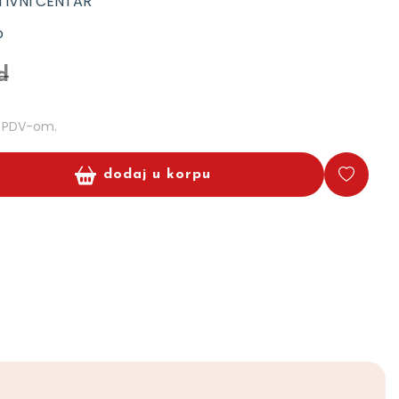
TIVNI CENTAR
o
d
m PDV-om.
dodaj u korpu