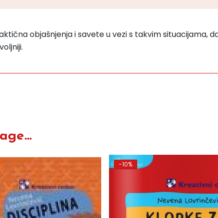
ktična objašnjenja i savete u vezi s takvim situacijama, 
ljniji.
ge...
-10%