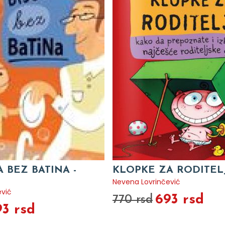
A BEZ BATINA -
KLOPKE ZA RODITELJ
Nevena Lovrinčević
ević
693 rsd
770 rsd
93 rsd