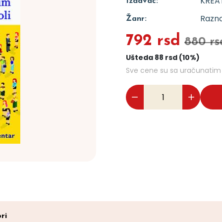
KREA
Izdavač:
Razn
Žanr:
792 rsd
880 rs
Ušteda 88 rsd (10%)
Sve cene su sa uračunati
ri