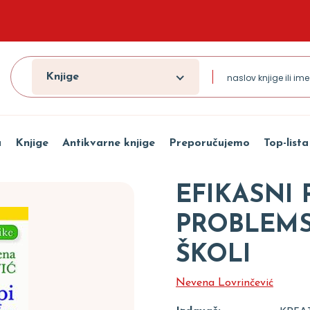
Knjige
a
Knjige
Antikvarne knjige
Preporučujemo
Top-lista
EFIKASNI 
PROBLEMS
ŠKOLI
Nevena Lovrinčević