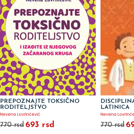
PREPOZNAJTE TOKSIČNO
DISCIPLIN
RODITELJSTVO
LATINICA
Nevena Lovrinčević
Nevena Lovrinč
693 rsd
6
770 rsd
770 rsd