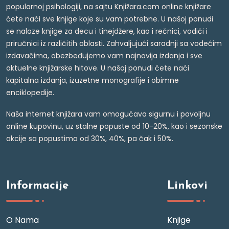
popularnoj psihologiji, na sajtu Knjižara.com online knjižare
ćete naći sve knjige koje su vam potrebne. U našoj ponudi
se nalaze knjige za decu i tinejdžere, kao i rečnici, vodiči i
priručnici iz različitih oblasti. Zahvaljujući saradnji sa vodećim
izdavačima, obezbeđujemo vam najnovija izdanja i sve
aktuelne knjižarske hitove. U našoj ponudi ćete naći
kapitalna izdanja, izuzetne monografije i obimne
enciklopedije.
Naša internet knjižara vam omogućava sigurnu i povoljnu
online kupovinu, uz stalne popuste od 10-20%, kao i sezonske
akcije sa popustima od 30%, 40%, pa čak i 50%.
Informacije
Linkovi
O Nama
Knjige