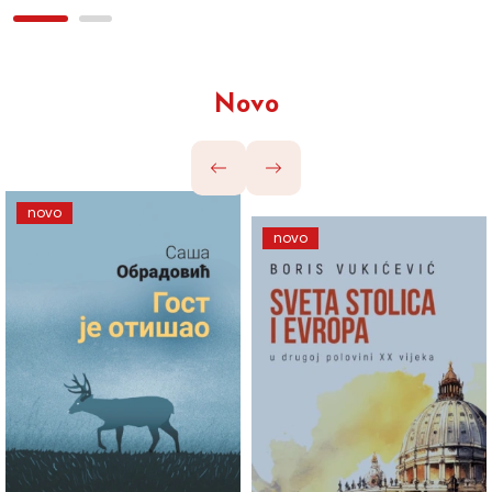
Novo
novo
novo