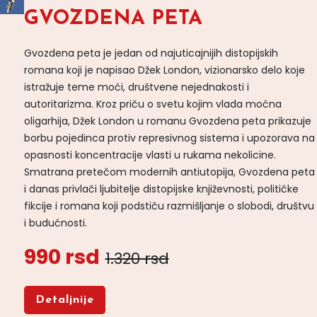
GVOZDENA PETA
Gvozdena peta je jedan od najuticajnijih distopijskih
romana koji je napisao Džek London, vizionarsko delo koje
istražuje teme moći, društvene nejednakosti i
autoritarizma. Kroz priču o svetu kojim vlada moćna
oligarhija, Džek London u romanu Gvozdena peta prikazuje
borbu pojedinca protiv represivnog sistema i upozorava na
opasnosti koncentracije vlasti u rukama nekolicine.
Smatrana pretečom modernih antiutopija, Gvozdena peta
i danas privlači ljubitelje distopijske književnosti, političke
fikcije i romana koji podstiču razmišljanje o slobodi, društvu
i budućnosti.
990 rsd
1.320 rsd
Detaljnije