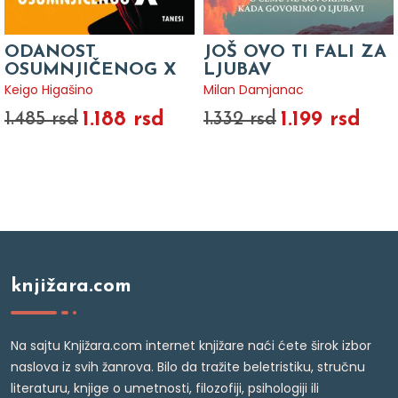
ODANOST
JOŠ OVO TI FALI ZA
OSUMNJIČENOG X
LJUBAV
Keigo Higašino
Milan Damjanac
1.188 rsd
1.199 rsd
1.485 rsd
1.332 rsd
knjižara.com
Na sajtu Knjižara.com internet knjižare naći ćete širok izbor
naslova iz svih žanrova. Bilo da tražite beletristiku, stručnu
literaturu, knjige o umetnosti, filozofiji, psihologiji ili