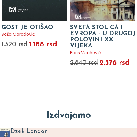
GOST JE OTIŠAO
SVETA STOLICA I
EVROPA - U DRUGOJ
Saša Obradović
POLOVINI XX
1.188 rsd
1.320 rsd
VIJEKA
Boris Vukićević
2.376 rsd
2.640 rsd
Izdvajamo
Dzek London