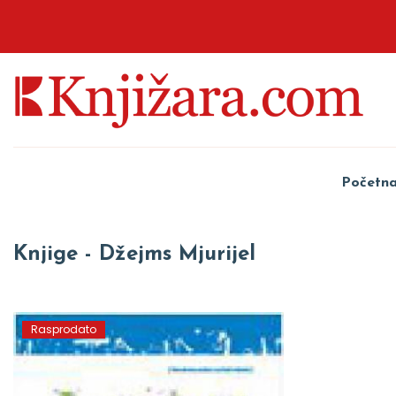
Početn
Knjige - Džejms Mjurijel
Rasprodato