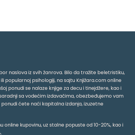
or naslova iz svih žanrova. Bilo da tražite beletristiku,
i ili popularnoj psihologiji, na sajtu Knjižara.com online
oj ponudi se nalaze knjige za decu i tinejdžere, kao i
jujući saradnji sa vodećim izdavačima, obezbeđujemo vam
j ponudi ćete naći kapitalna izdanja, izuzetne
 online kupovinu, uz stalne popuste od 10-20%, kao i
.