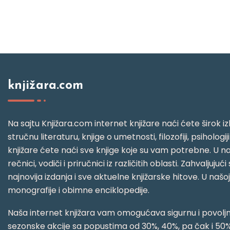
knjižara.com
Na sajtu Knjižara.com internet knjižare naći ćete širok izb
stručnu literaturu, knjige o umetnosti, filozofiji, psihologij
knjižare ćete naći sve knjige koje su vam potrebne. U naš
rečnici, vodiči i priručnici iz različitih oblasti. Zahval
najnovija izdanja i sve aktuelne knjižarske hitove. U našo
monografije i obimne enciklopedije.
Naša internet knjižara vam omogućava sigurnu i povoljnu
sezonske akcije sa popustima od 30%, 40%, pa čak i 50%