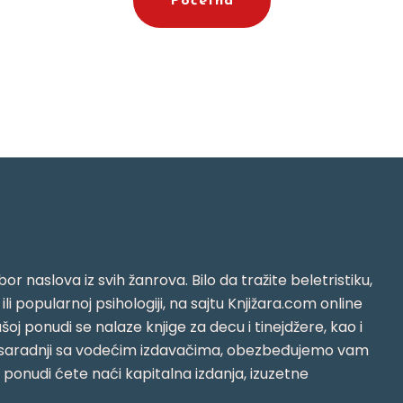
Početna
or naslova iz svih žanrova. Bilo da tražite beletristiku,
i ili popularnoj psihologiji, na sajtu Knjižara.com online
oj ponudi se nalaze knjige za decu i tinejdžere, kao i
jujući saradnji sa vodećim izdavačima, obezbeđujemo vam
j ponudi ćete naći kapitalna izdanja, izuzetne