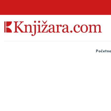
Početn