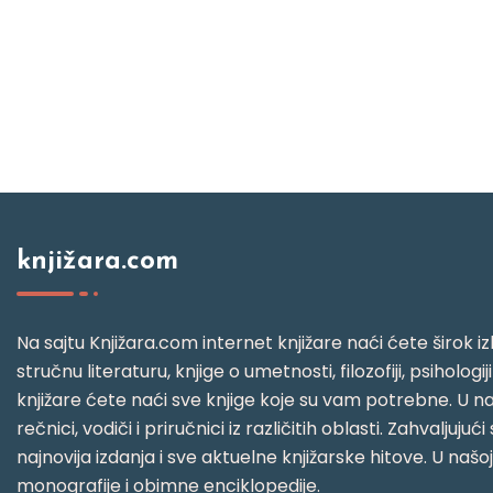
knjižara.com
Na sajtu Knjižara.com internet knjižare naći ćete širok izb
stručnu literaturu, knjige o umetnosti, filozofiji, psihologij
knjižare ćete naći sve knjige koje su vam potrebne. U naš
rečnici, vodiči i priručnici iz različitih oblasti. Zahval
najnovija izdanja i sve aktuelne knjižarske hitove. U našo
monografije i obimne enciklopedije.