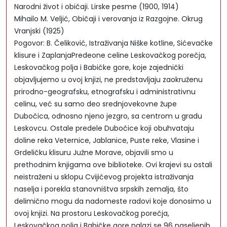
Narodni život i običaji. Lirske pesme (1900, 1914)
Mihailo M. Veljić, Običaji i verovanja iz Razgojne. Okrug
Vranjski (1925)
Pogovor: B. Čeliković, Istraživanja Niške kotline, Sićevačke
klisure i ZaplanjaPredeone celine Leskovačkog porečja,
Leskovačkog polja i Babičke gore, koje zajednički
objavljujemo u ovoj knjizi, ne predstavljaju zaokruženu
prirodno-geografsku, etnografsku i administrativnu
celinu, već su samo deo srednjovekovne župe
Dubočica, odnosno njeno jezgro, sa centrom u gradu
Leskovcu. Ostale predele Dubočice koji obuhvataju
doline reka Veternice, Jablanice, Puste reke, Vlasine i
Grdeličku klisuru Južne Morave, objavili smo u
prethodnim knjigama ove biblioteke. Ovi krajevi su ostali
neistraženi u sklopu Cvijićevog projekta istraživanja
naselja i porekla stanovništva srpskih zemalja, što
delimično mogu da nadomeste radovi koje donosimo u
ovoj knjizi. Na prostoru Leskovačkog porečja,
Leskovačkog polja i Babičke gore nalazi se 96 naseljenih