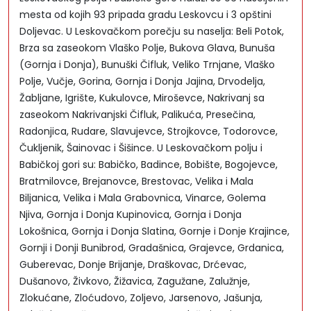
mesta od kojih 93 pripada gradu Leskovcu i 3 opštini
Doljevac. U Leskovačkom porečju su naselja: Beli Potok,
Brza sa zaseokom Vlaško Polje, Bukova Glava, Bunuša
(Gornja i Donja), Bunuški Čifluk, Veliko Trnjane, Vlaško
Polje, Vučje, Gorina, Gornja i Donja Jajina, Drvodelja,
Žabljane, Igrište, Kukulovce, Miroševce, Nakrivanj sa
zaseokom Nakrivanjski Čifluk, Palikuća, Presečina,
Radonjica, Rudare, Slavujevce, Strojkovce, Todorovce,
Čukljenik, Šainovac i Šišince. U Leskovačkom polju i
Babičkoj gori su: Babičko, Badince, Bobište, Bogojevce,
Bratmilovce, Brejanovce, Brestovac, Velika i Mala
Biljanica, Velika i Mala Grabovnica, Vinarce, Golema
Njiva, Gornja i Donja Kupinovica, Gornja i Donja
Lokošnica, Gornja i Donja Slatina, Gornje i Donje Krajince,
Gornji i Donji Bunibrod, Gradašnica, Grajevce, Grdanica,
Guberevac, Donje Brijanje, Draškovac, Drćevac,
Dušanovo, Živkovo, Žižavica, Zagužane, Zalužnje,
Zlokućane, Zloćudovo, Zoljevo, Jarsenovo, Jašunja,