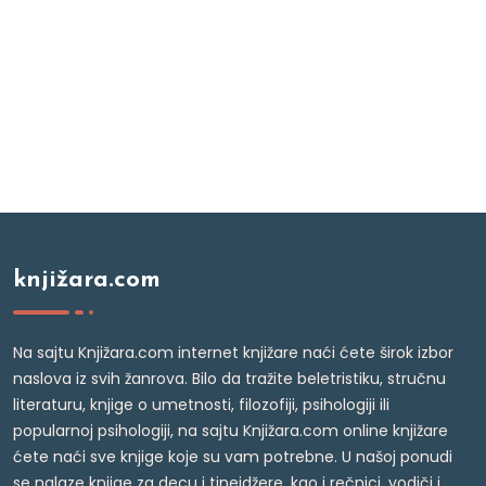
knjižara.com
Na sajtu Knjižara.com internet knjižare naći ćete širok izbor
naslova iz svih žanrova. Bilo da tražite beletristiku, stručnu
literaturu, knjige o umetnosti, filozofiji, psihologiji ili
popularnoj psihologiji, na sajtu Knjižara.com online knjižare
ćete naći sve knjige koje su vam potrebne. U našoj ponudi
se nalaze knjige za decu i tinejdžere, kao i rečnici, vodiči i