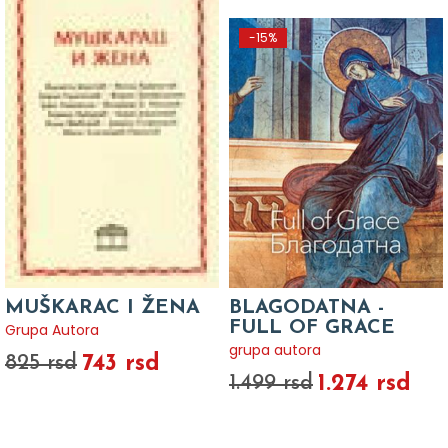
-15%
MUŠKARAC I ŽENA
BLAGODATNA -
FULL OF GRACE
Grupa Autora
grupa autora
743 rsd
825 rsd
1.274 rsd
1.499 rsd