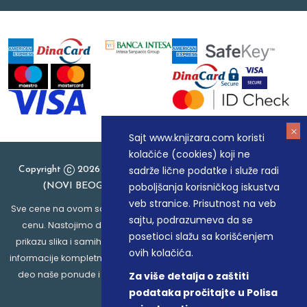
Sajt www.knjizara.com koristi
kolačiće (cookies) koji ne
sadrže lične podatke i služe radi
Copyright
2026 Knjizara.com - MAKART DOO BEOGRAD
poboljšanja korisničkog iskustva
(NOVI BEOGRAD), PIB: 105184104, MB: 20337524
veb stranice. Prisutnost na veb
Sve cene na ovom sajtu iskazane su u dinarima. PDV je uračunat u
sajtu, podrazumeva da se
cenu. Nastojimo da budemo što precizniji u opisu proizvoda,
posetioci slažu sa korišćenjem
prikazu slika i samih cena, ali ne možemo garantovati da su sve
ovih kolačića.
informacije kompletne i bez grešaka. Svi artikli prikazani na sajtu su
deo naše ponude i ne podrazumeva da su dostupni u svakom
Za više detalja o zaštiti
trenutku.
podataka pročitajte u Polisa