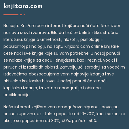
knjižara.com
Na sajtu Knjižara.com internet knjižare naći ćete širok izbor
naslova iz svih žanrova. Bilo da tražite beletristiku, stručnu
literaturu, knjige o umetnosti, filozofiji, psihologiji ili
popularnoj psihologiji, na sajtu Knjižara.com online knjižare
ćete naći sve knjige koje su vam potrebne. U našoj ponudi
se nalaze knjige za decu i tinejdžere, kao i rečnici, vodiči i
priručnici iz različitih oblasti. Zahvaljujući saradnji sa vodećim
izdavačima, obezbeđujemo vam najnovija izdanja i sve
aktuelne knjižarske hitove. U našoj ponudi ćete naći
kapitalna izdanja, izuzetne monografije i obimne
enciklopedije.
Naša internet knjižara vam omogućava sigurnu i povoljnu
online kupovinu, uz stalne popuste od 10-20%, kao i sezonske
akcije sa popustima od 30%, 40%, pa čak i 50%.