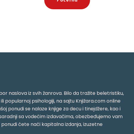
Početna
or naslova iz svih žanrova. Bilo da tražite beletristiku,
i ili popularnoj psihologiji, na sajtu Knjižara.com online
oj ponudi se nalaze knjige za decu i tinejdžere, kao i
jujući saradnji sa vodećim izdavačima, obezbeđujemo vam
j ponudi ćete naći kapitalna izdanja, izuzetne