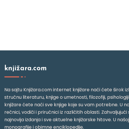
knjižara.com
Na sajtu Knjižara.com internet knjižare naći ćete širok izb
stručnu literaturu, knjige o umetnosti, filozofiji, psihologij
knjižare ćete naći sve knjige koje su vam potrebne. U naš
rečnici, vodiči i priručnici iz različitih oblasti. Zahval
najnovija izdanja i sve aktuelne knjižarske hitove. U našo
monografije i obimne enciklopedije.