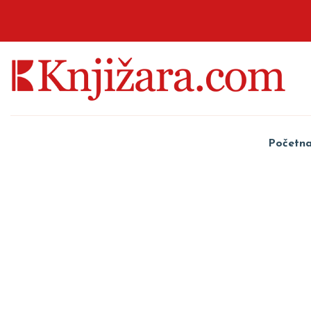
Početn