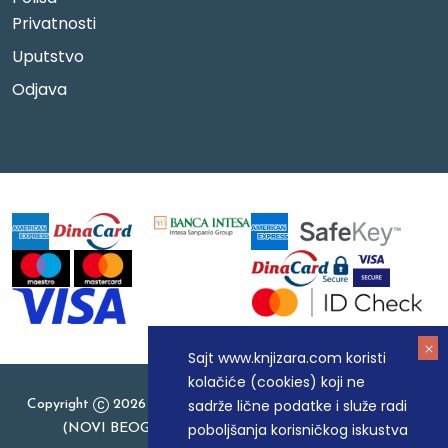
Privatnosti
Uputstvo
Odjava
Sajt www.knjizara.com koristi
kolačiće (cookies) koji ne
sadrže lične podatke i služe radi
Copyright
2026 Knjizara.com - MAKART DOO BEOGRAD
poboljšanja korisničkog iskustva
(NOVI BEOGRAD), PIB: 105184104, MB: 20337524