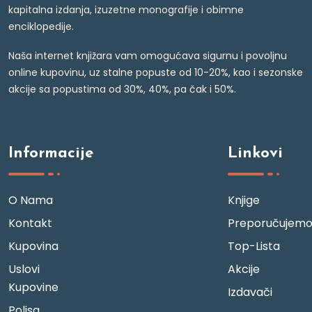
kapitalna izdanja, izuzetne monografije i obimne
enciklopedije.
Naša internet knjižara vam omogućava sigurnu i povoljnu
online kupovinu, uz stalne popuste od 10-20%, kao i sezonske
akcije sa popustima od 30%, 40%, pa čak i 50%.
Informacije
Linkovi
O Nama
Knjige
Kontakt
Preporučujem
Kupovina
Top-Lista
Uslovi
Akcije
Kupovine
Izdavači
Polisa