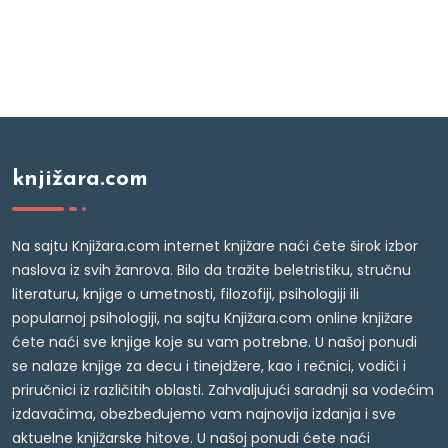
knjižara.com
Na sajtu Knjižara.com internet knjižare naći ćete širok izbor
naslova iz svih žanrova. Bilo da tražite beletristiku, stručnu
literaturu, knjige o umetnosti, filozofiji, psihologiji ili
popularnoj psihologiji, na sajtu Knjižara.com online knjižare
ćete naći sve knjige koje su vam potrebne. U našoj ponudi
se nalaze knjige za decu i tinejdžere, kao i rečnici, vodiči i
priručnici iz različitih oblasti. Zahvaljujući saradnji sa vodećim
izdavačima, obezbeđujemo vam najnovija izdanja i sve
aktuelne knjižarske hitove. U našoj ponudi ćete naći