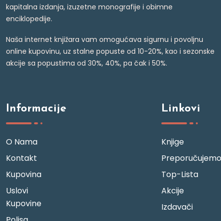
kapitalna izdanja, izuzetne monografije i obimne
enciklopedije.
Naša internet knjižara vam omogućava sigurnu i povoljnu
online kupovinu, uz stalne popuste od 10-20%, kao i sezonske
akcije sa popustima od 30%, 40%, pa čak i 50%.
Informacije
Linkovi
O Nama
Knjige
Kontakt
Preporučujem
Kupovina
Top-Lista
Uslovi
Akcije
Kupovine
Izdavači
Polisa