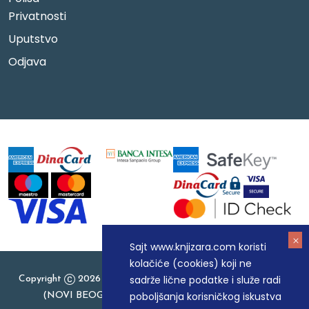
Privatnosti
Uputstvo
Odjava
Sajt www.knjizara.com koristi
kolačiće (cookies) koji ne
sadrže lične podatke i služe radi
Copyright
2026 Knjizara.com - MAKART DOO BEOGRAD
poboljšanja korisničkog iskustva
(NOVI BEOGRAD), PIB: 105184104, MB: 20337524