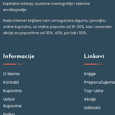
kapitalna izdanja, izuzetne monografije i obimne
enciklopedije.
Naša internet knjižara vam omogućava sigurnu i povoljnu
online kupovinu, uz stalne popuste od 10-20%, kao i sezonske
akcije sa popustima od 30%, 40%, pa čak i 50%.
Informacije
Linkovi
O Nama
Knjige
Kontakt
Preporučujem
Kupovina
Top-Lista
Uslovi
Akcije
Kupovine
Izdavači
Polisa