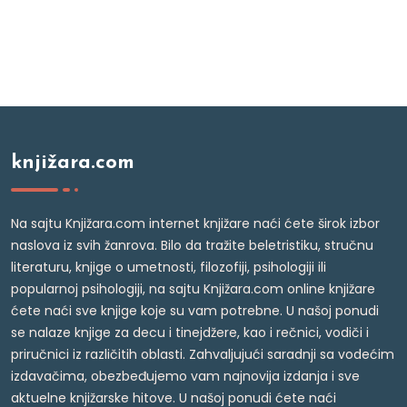
knjižara.com
Na sajtu Knjižara.com internet knjižare naći ćete širok izbor
naslova iz svih žanrova. Bilo da tražite beletristiku, stručnu
literaturu, knjige o umetnosti, filozofiji, psihologiji ili
popularnoj psihologiji, na sajtu Knjižara.com online knjižare
ćete naći sve knjige koje su vam potrebne. U našoj ponudi
se nalaze knjige za decu i tinejdžere, kao i rečnici, vodiči i
priručnici iz različitih oblasti. Zahvaljujući saradnji sa vodećim
izdavačima, obezbeđujemo vam najnovija izdanja i sve
aktuelne knjižarske hitove. U našoj ponudi ćete naći