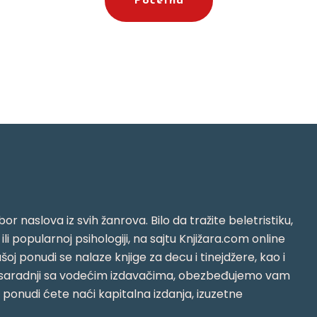
Početna
or naslova iz svih žanrova. Bilo da tražite beletristiku,
i ili popularnoj psihologiji, na sajtu Knjižara.com online
oj ponudi se nalaze knjige za decu i tinejdžere, kao i
jujući saradnji sa vodećim izdavačima, obezbeđujemo vam
j ponudi ćete naći kapitalna izdanja, izuzetne