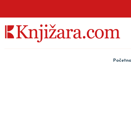
Početn