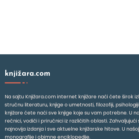
knjižara.com
Na sajtu Knjižara.com internet knjižare naći ćete širok izb
stručnu literaturu, knjige o umetnosti, filozofiji, psihologij
knjižare ćete naći sve knjige koje su vam potrebne. U naš
rečnici, vodiči i priručnici iz različitih oblasti. Zahval
najnovija izdanja i sve aktuelne knjižarske hitove. U našo
monografije i obimne enciklopedije.