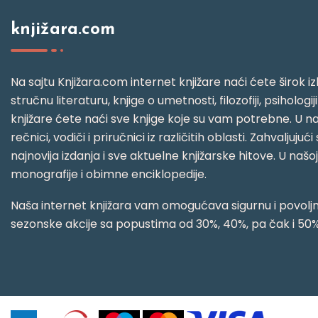
knjižara.com
Na sajtu Knjižara.com internet knjižare naći ćete širok izb
stručnu literaturu, knjige o umetnosti, filozofiji, psihologij
knjižare ćete naći sve knjige koje su vam potrebne. U naš
rečnici, vodiči i priručnici iz različitih oblasti. Zahval
najnovija izdanja i sve aktuelne knjižarske hitove. U našo
monografije i obimne enciklopedije.
Naša internet knjižara vam omogućava sigurnu i povoljnu
sezonske akcije sa popustima od 30%, 40%, pa čak i 50%