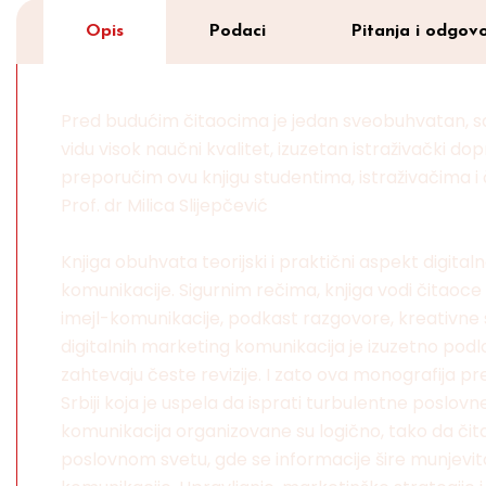
Opis
Podaci
Pitanja i odgovo
Pred budućim čitaocima je jedan sveobuhvatan, sa
vidu visok naučni kvalitet, izuzetan istraživački d
preporučim ovu knjigu studentima, istraživačima i
Prof. dr Milica Slijepčević
Knjiga obuhvata teorijski i praktični aspekt digita
komunikacije. Sigurnim rečima, knjiga vodi čitaoce 
imejl-komunikacije, podkast razgovore, kreativne 
digitalnih marketing komunikacija je izuzetno podl
zahtevaju česte revizije. I zato ova monografija pr
Srbiji koja je uspela da isprati turbulentne poslo
komunikacija organizovane su logično, tako da čit
poslovnom svetu, gde se informacije šire munjevito