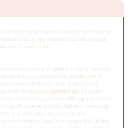
štinski važnim za savremeno poslovanje. Imajući u
 korisnika, zaista mi predstavlja čast što mogu da
unikacija i marketinga.
, emotivni marketing, socijalni marketing, medijske
, kampanje, slogane, rečenice, portale, profile,
odnog vremena.Prof. dr Radmila JaničićOblast
autori ne upuštaju u pisanje knjiga čiji podaci
unikacija. Verovatno je prva publikacija ove vrste u
X. Različite teme iz oblasti digitalnih marketing
ama.Prof. dr Danijela LalićU današnjem
a između brendova i publike, monografija Digitalne