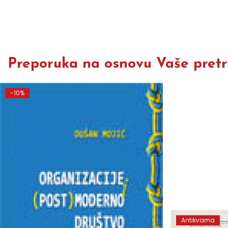
Preporuka na osnovu Vaše pretra
-10%
Antikvarna