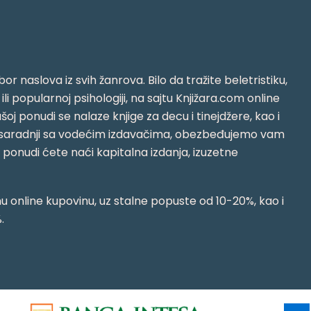
or naslova iz svih žanrova. Bilo da tražite beletristiku,
i ili popularnoj psihologiji, na sajtu Knjižara.com online
oj ponudi se nalaze knjige za decu i tinejdžere, kao i
jujući saradnji sa vodećim izdavačima, obezbeđujemo vam
j ponudi ćete naći kapitalna izdanja, izuzetne
 online kupovinu, uz stalne popuste od 10-20%, kao i
.