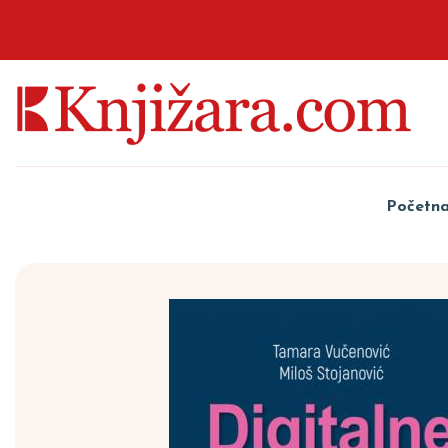
Početn