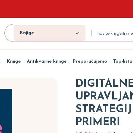
Knjige
a
Knjige
Antikvarne knjige
Preporučujemo
Top-lista
DIGITALN
UPRAVLJA
STRATEGIJ
PRIMERI