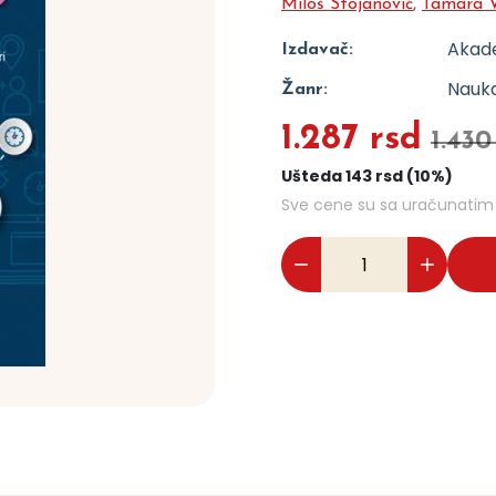
Miloš Stojanović
,
Tamara V
Akad
Izdavač:
Nauka
Žanr:
1.287 rsd
1.430
Ušteda 143 rsd (10%)
Sve cene su sa uračunati