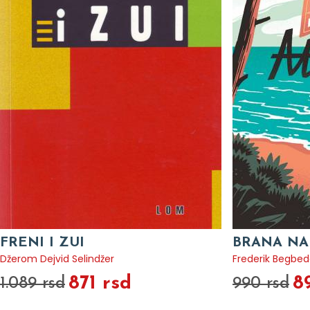
FRENI I ZUI
BRANA NA
Džerom Dejvid Selindžer
Frederik Begbe
871 rsd
8
1.089 rsd
990 rsd