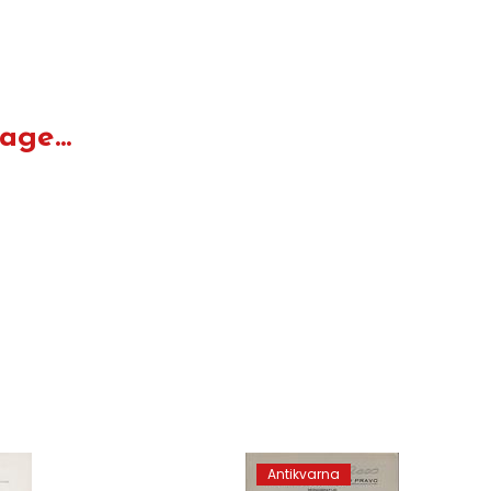
ge...
Antikvarna