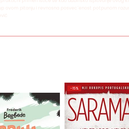
 praktični primeri ističe se kao dubinsko ispitivanje ovog
istup ovom pitanju i revnosna posvec´enost potpunom razu
ević
-15%