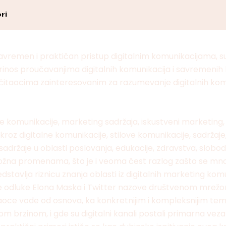
ri
vremen i praktičan pristup digitalnim komunikacijama, su
oprinos proučavanjima digitalnih komunikacija i savremenih
 čitaocima zainteresovanim za razumevanje digitalnih kom
lne komunikacije, marketing sadržaja, iskustveni marketing
kroz digitalne komunikacije, stilove komunikacije, sadržaje
sadržaje u oblasti poslovanja, edukacije, zdravstva, slob
ožna promenama, što je i veoma čest razlog zašto se mnogi 
edstavlja riznicu znanja oblasti iz digitalnih marketing kom
vne odluke Elona Maska i Twitter nazove društvenom mrežom 
aoce vode od osnova, ka konkretnijim i kompleksnijim tem
m brzinom, i gde su digitalni kanali postali primarna vez