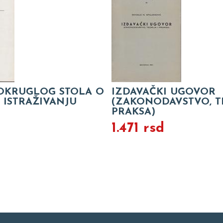
OKRUGLOG STOLA O
IZDAVAČKI UGOVOR
ISTRAŽIVANJU
(ZAKONODAVSTVO, TE
PRAKSA)
d
1.471 rsd