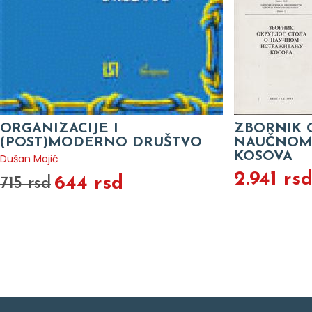
ORGANIZACIJE I
ZBORNIK 
(POST)MODERNO DRUŠTVO
NAUČNOM 
KOSOVA
Dušan Mojić
2.941 rs
644 rsd
715 rsd