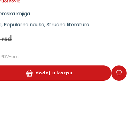
učenović
emska knjiga
, Popularna nauka, Stručna literatura
 rsd
m PDV-om.
dodaj u korpu