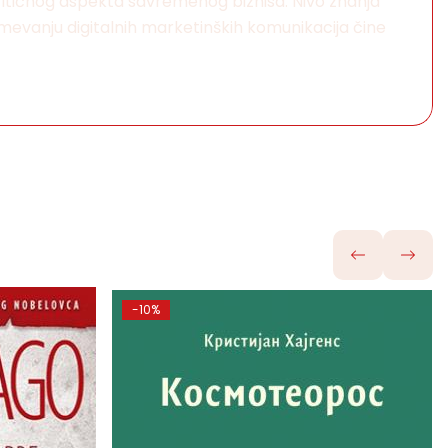
 kritičnog aspekta savremenog biznisa. Nivo znanja
mevanju digitalnih marketinških komunikacija čine
-10%