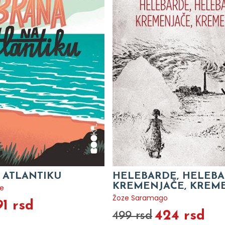
 ATLANTIKU
HELEBARDE, HELEBA
KREMENJAČE, KREM
de
Žoze Saramago
91 rsd
424 rsd
499 rsd