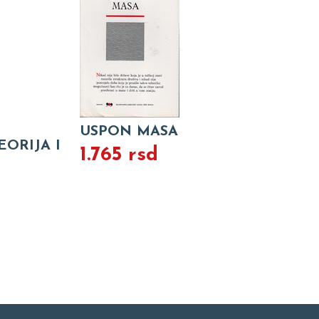
USPON MASA
ORIJA I
1.765 rsd