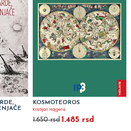
RDE,
KOSMOTEOROS
ENJAČE
Kristijan Hajgens
1.485 rsd
1.650 rsd