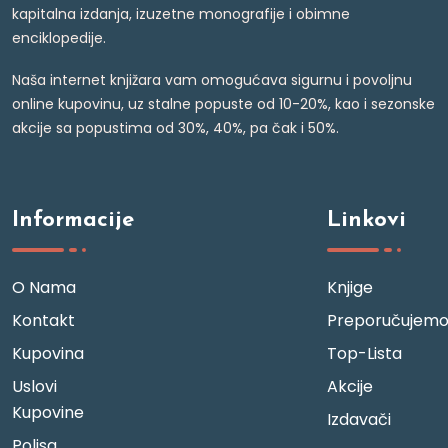
kapitalna izdanja, izuzetne monografije i obimne
enciklopedije.
Naša internet knjižara vam omogućava sigurnu i povoljnu
online kupovinu, uz stalne popuste od 10-20%, kao i sezonske
akcije sa popustima od 30%, 40%, pa čak i 50%.
Informacije
Linkovi
O Nama
Knjige
Kontakt
Preporučujem
Kupovina
Top-Lista
Uslovi
Akcije
Kupovine
Izdavači
Polisa