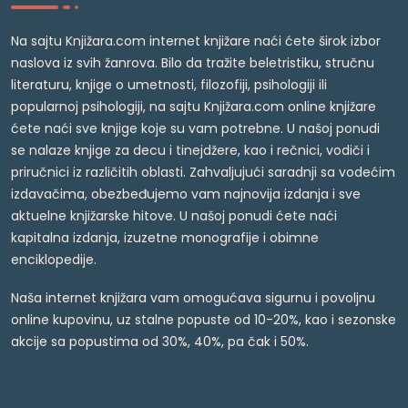
Na sajtu Knjižara.com internet knjižare naći ćete širok izbor
naslova iz svih žanrova. Bilo da tražite beletristiku, stručnu
literaturu, knjige o umetnosti, filozofiji, psihologiji ili
popularnoj psihologiji, na sajtu Knjižara.com online knjižare
ćete naći sve knjige koje su vam potrebne. U našoj ponudi
se nalaze knjige za decu i tinejdžere, kao i rečnici, vodiči i
priručnici iz različitih oblasti. Zahvaljujući saradnji sa vodećim
izdavačima, obezbeđujemo vam najnovija izdanja i sve
aktuelne knjižarske hitove. U našoj ponudi ćete naći
kapitalna izdanja, izuzetne monografije i obimne
enciklopedije.
Naša internet knjižara vam omogućava sigurnu i povoljnu
online kupovinu, uz stalne popuste od 10-20%, kao i sezonske
akcije sa popustima od 30%, 40%, pa čak i 50%.