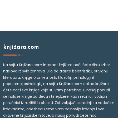
knjižara.com
Na sajtu Knjižara.com internet knjižare naći ćete širok izbor
naslova iz svih žanrova. Bilo da tražite beletristiku, stručnu
literaturu, knjige o umetnosti, filozofiji, psihologiji ili
popularnoj psihologiji, na sajtu Knjižara.com online knjižare
ćete naći sve knjige koje su vam potrebne. U našoj ponudi
se nalaze knjige za decu i tinejdžere, kao i rečnici, vodiči i
priručnici iz različitih oblasti. Zahvaljujući saradnji sa vodećim
izdavačima, obezbeđujemo vam najnovija izdanja i sve
aktuelne knjižarske hitove. U našoj ponudi ćete naći