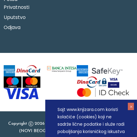
Privatnosti
Uputstvo
Odjava
Sajt www.knjizara.com koristi
kolačiće (cookies) koji ne
sadrže lične podatke i služe radi
Copyright
2026 Knjizara.com - MAKART DOO BEOGRAD
poboljšanja korisničkog iskustva
(NOVI BEOGRAD), PIB: 105184104, MB: 20337524