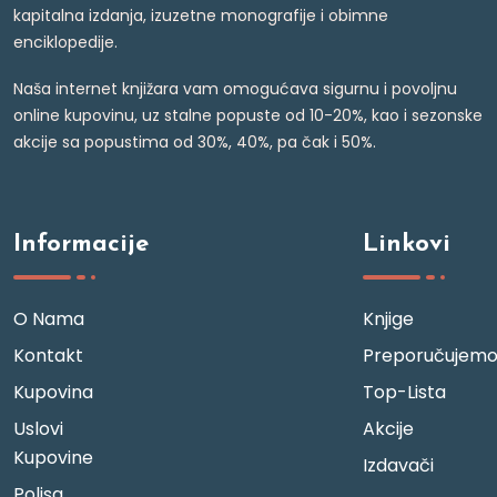
kapitalna izdanja, izuzetne monografije i obimne
enciklopedije.
Naša internet knjižara vam omogućava sigurnu i povoljnu
online kupovinu, uz stalne popuste od 10-20%, kao i sezonske
akcije sa popustima od 30%, 40%, pa čak i 50%.
Informacije
Linkovi
O Nama
Knjige
Kontakt
Preporučujem
Kupovina
Top-Lista
Uslovi
Akcije
Kupovine
Izdavači
Polisa