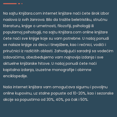
Na sajtu Knjižara.com internet knjižare naći ćete širok izbor
naslova iz svih žanrova. Bilo da tražite beletristiku, stručnu
literaturu, knjige o umetnosti, filozofiji, psihologiji ili
popularnoj psihologiji, na sajtu Knjižara.com online knjižare
ćete naći sve knjige koje su vam potrebne. U našoj ponudi
se nalaze knjige za decu i tinejdžere, kao i rečnici, vodiči i
priručnici iz različitih oblasti. Zahvaljujući saradnji sa vodećim
izdavačima, obezbeđujemo vam najnovija izdanja i sve
aktuelne knjižarske hitove. U našoj ponudi ćete naći
kapitalna izdanja, izuzetne monografije i obimne
enciklopedije.
Naša internet knjižara vam omogućava sigurnu i povoljnu
online kupovinu, uz stalne popuste od 10-20%, kao i sezonske
akcije sa popustima od 30%, 40%, pa čak i 50%.