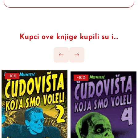
Kupci ove knjige kupili su i...
-10%
-10%