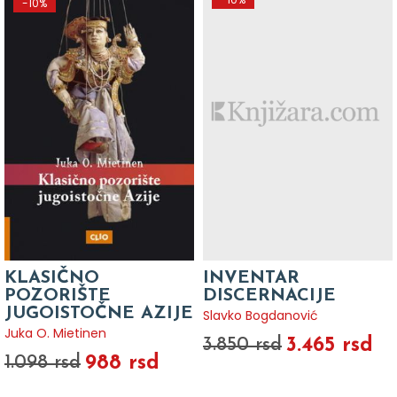
-10%
KLASIČNO
INVENTAR
POZORIŠTE
DISCERNACIJE
JUGOISTOČNE AZIJE
Slavko Bogdanović
Juka O. Mietinen
3.465 rsd
3.850 rsd
988 rsd
1.098 rsd