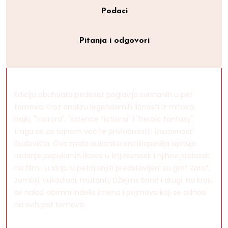
Podaci
Pitanja i odgovori
Edicija obuhvata pedeset poglavlja svrstanih u pet
tomova. Kroz analizu legendarnih ličnosti iz mitova,
bajki, "horrora", "science fictiona" i "heroic fantasy",
traga se za tajnom večite privlačnosti i izazovnosti
čudovišta. Ova mala autorska enciklopedija ispituje
rađanje popularnih likova u književnosti i njihov prelazak
na film i u strip. U petoj knjizi predstavljeni su grof Zarof,
zombiji, vukodlaci, mutanti, DŽejms Bond i drugi. Na kraju
se nalazi obimni indeks imena i pojmova koji se odnosi
na svih pet tomova.