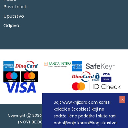
Privatnosti
Uputstvo
Odjava
Sajt www.knjizara.com koristi
kolačiće (cookies) koji ne
sadrže lične podatke i služe radi
Copyright
2026 Knjizara.com - MAKART DOO BEOGRAD
poboljšanja korisničkog iskustva
(NOVI BEOGRAD), PIB: 105184104, MB: 20337524