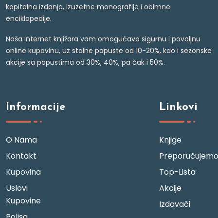
kapitalna izdanja, izuzetne monografije i obimne
enciklopedije.
Naša internet knjižara vam omogućava sigurnu i povoljnu
online kupovinu, uz stalne popuste od 10-20%, kao i sezonske
akcije sa popustima od 30%, 40%, pa čak i 50%.
Informacije
Linkovi
O Nama
Knjige
Kontakt
Preporučujem
Kupovina
Top-Lista
Uslovi
Akcije
Kupovine
Izdavači
Polisa