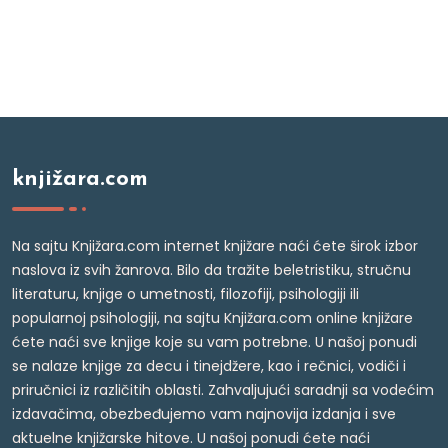
knjižara.com
Na sajtu Knjižara.com internet knjižare naći ćete širok izbor
naslova iz svih žanrova. Bilo da tražite beletristiku, stručnu
literaturu, knjige o umetnosti, filozofiji, psihologiji ili
popularnoj psihologiji, na sajtu Knjižara.com online knjižare
ćete naći sve knjige koje su vam potrebne. U našoj ponudi
se nalaze knjige za decu i tinejdžere, kao i rečnici, vodiči i
priručnici iz različitih oblasti. Zahvaljujući saradnji sa vodećim
izdavačima, obezbeđujemo vam najnovija izdanja i sve
aktuelne knjižarske hitove. U našoj ponudi ćete naći