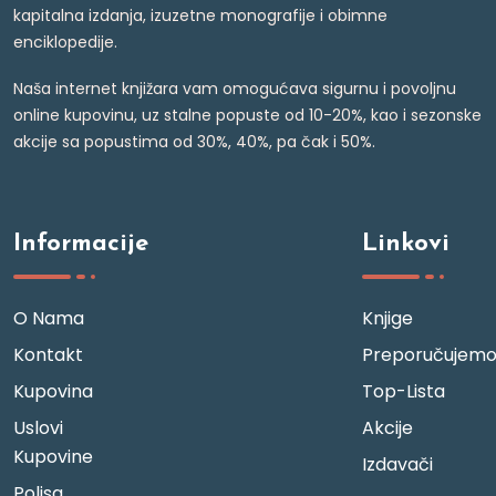
kapitalna izdanja, izuzetne monografije i obimne
enciklopedije.
Naša internet knjižara vam omogućava sigurnu i povoljnu
online kupovinu, uz stalne popuste od 10-20%, kao i sezonske
akcije sa popustima od 30%, 40%, pa čak i 50%.
Informacije
Linkovi
O Nama
Knjige
Kontakt
Preporučujem
Kupovina
Top-Lista
Uslovi
Akcije
Kupovine
Izdavači
Polisa