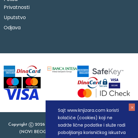
Privatnosti
Uputstvo
Odjava
Sajt www.knjizara.com koristi
kolačiće (cookies) koji ne
sadrže lične podatke i služe radi
Copyright
2026 Knjizara.com - MAKART DOO BEOGRAD
poboljšanja korisničkog iskustva
(NOVI BEOGRAD), PIB: 105184104, MB: 20337524