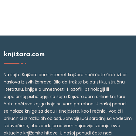
knjižara.com
Na sajtu Knjižara.com internet knjižare naći ćete širok izbor
naslova iz svih žanrova. Bilo da tražite beletristiku, stručnu
literaturu, knjige o umetnosti, filozofiji, psihologiji ili
popularnoj psihologiji, na sajtu Knjižara.com online knjižare
ćete naći sve knjige koje su vam potrebne. U našoj ponudi
se nalaze knjige za decu i tinejdžere, kao i rečnici, vodiči i
priručnici iz različitih oblasti. Zahvaljujući saradnji sa vodećim
izdavačima, obezbeđujemo vam najnovija izdanja i sve
aktuelne knjižarske hitove. U našoj ponudi ćete naći