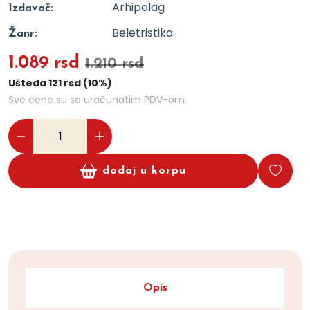
Arhipelag
Izdavač:
Beletristika
Žanr:
1.089 rsd
1.210 rsd
Ušteda 121 rsd (10%)
Sve cene su sa uračunatim PDV-om.
dodaj u korpu
Opis