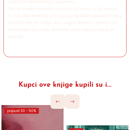
različitim okolnostima i slojevima.
Dok siromašni nemaju novca ni za hranu, ni za lečenje,
ni za ljudski smeštaj, oni koji su prigrabili bogatstvo celog
društva više ne mogu da u nagomilanom i samim tim
obesmišljenom obilju pronađu zadovoljstvo koje bi ih
ispunilo.
Kupci ove knjige kupili su i...
popust 30 - 50%