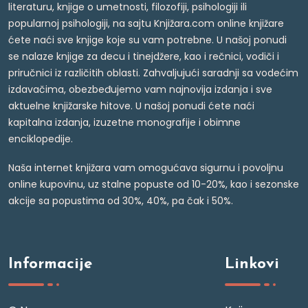
literaturu, knjige o umetnosti, filozofiji, psihologiji ili
popularnoj psihologiji, na sajtu Knjižara.com online knjižare
ćete naći sve knjige koje su vam potrebne. U našoj ponudi
se nalaze knjige za decu i tinejdžere, kao i rečnici, vodiči i
priručnici iz različitih oblasti. Zahvaljujući saradnji sa vodećim
izdavačima, obezbeđujemo vam najnovija izdanja i sve
aktuelne knjižarske hitove. U našoj ponudi ćete naći
kapitalna izdanja, izuzetne monografije i obimne
enciklopedije.
Naša internet knjižara vam omogućava sigurnu i povoljnu
online kupovinu, uz stalne popuste od 10-20%, kao i sezonske
akcije sa popustima od 30%, 40%, pa čak i 50%.
Informacije
Linkovi