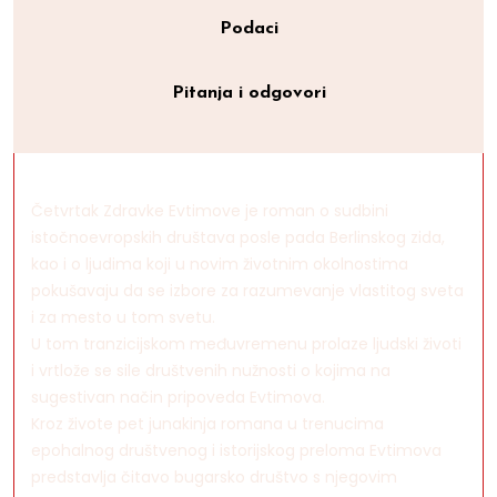
Podaci
Pitanja i odgovori
Četvrtak Zdravke Evtimove je roman o sudbini
istočnoevropskih društava posle pada Berlinskog zida,
kao i o ljudima koji u novim životnim okolnostima
pokušavaju da se izbore za razumevanje vlastitog sveta
i za mesto u tom svetu.
U tom tranzicijskom međuvremenu prolaze ljudski životi
i vrtlože se sile društvenih nužnosti o kojima na
sugestivan način pripoveda Evtimova.
Kroz živote pet junakinja romana u trenucima
epohalnog društvenog i istorijskog preloma Evtimova
predstavlja čitavo bugarsko društvo s njegovim