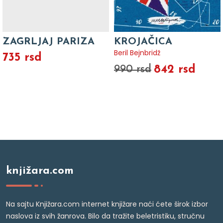
ZAGRLJAJ PARIZA
KROJAČICA
Beril Bejnbridž
735 rsd
842 rsd
990 rsd
knjižara.com
Na sajtu Knjižara.com internet knjižare naći ćete širok izbor
naslova iz svih žanrova. Bilo da tražite beletristiku, stručnu