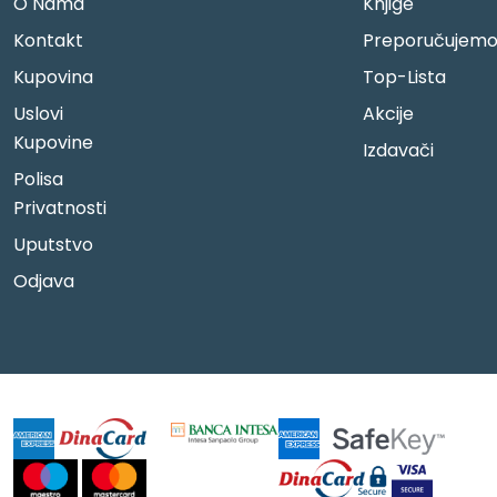
O Nama
Knjige
Kontakt
Preporučujem
Kupovina
Top-Lista
Uslovi
Akcije
Kupovine
Izdavači
Polisa
Privatnosti
Uputstvo
Odjava