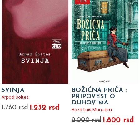
-10%
SVINJA
BOŽIĆNA PRIČA :
PRIPOVEST O
Arpad Šoltes
DUHOVIMA
1.232 rsd
1.760 rsd
Hoze Luis Munuera
1.800 rsd
2.000 rsd