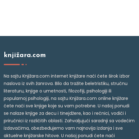
knjižara.com
Na sajtu Knjižara.com internet knjižare naći ćete širok izbor
naslova iz svih žanrova. Bilo da tražite beletristiku, stručnu
literaturu, knjige o umetnosti, filozofiji, psihologiji ili
popularnoj psihologiji, na sajtu Knjižara.com online knjižare
ćete naći sve knjige koje su vam potrebne. U našoj ponudi
se nalaze knjige za decu i tinejdžere, kao i rečnici, vodiči i
priručnici iz različitih oblasti. Zahvaljujući saradnji sa vodećim
izdavačima, obezbeđujemo vam najnovija izdanja i sve
aktuelne knjižarske hitove. U našoj ponudi ćete naći