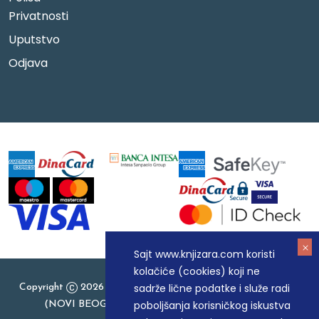
Privatnosti
Uputstvo
Odjava
Sajt www.knjizara.com koristi
kolačiće (cookies) koji ne
sadrže lične podatke i služe radi
Copyright
2026 Knjizara.com - MAKART DOO BEOGRAD
poboljšanja korisničkog iskustva
(NOVI BEOGRAD), PIB: 105184104, MB: 20337524