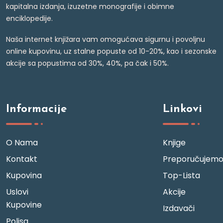
kapitalna izdanja, izuzetne monografije i obimne
enciklopedije.
Naša internet knjižara vam omogućava sigurnu i povoljnu
online kupovinu, uz stalne popuste od 10-20%, kao i sezonske
akcije sa popustima od 30%, 40%, pa čak i 50%.
Informacije
Linkovi
O Nama
Knjige
Kontakt
Preporučujem
Kupovina
Top-Lista
Uslovi
Akcije
Kupovine
Izdavači
Polisa