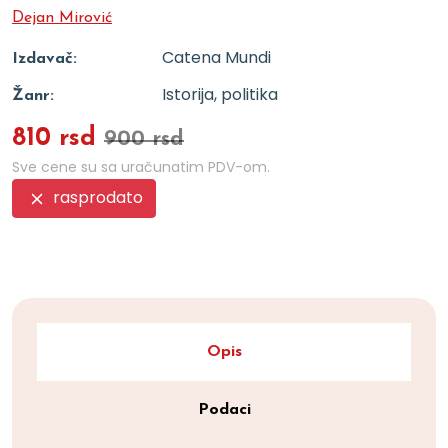
Dejan Mirović
Catena Mundi
Izdavač:
Istorija, politika
Žanr:
810 rsd
900 rsd
Sve cene su sa uračunatim PDV-om.
rasprodato
Opis
Podaci