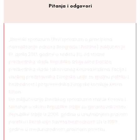
Pitanja i odgovori
„Briselski sporazum (Prvi sporazum o principima
normalizacije odnosa Beograda i Prištine) zaključen je
19. aprila 2013. godine u sedištu EU, od strane
predsednika Vlade Republike Srbije Ivice Dačića,
predsednika vlade takozvanog Kosova Hašima Tačija i
visokog predstavniika Evropske unije za spoljnu politiku i
bezbednost i potpresednika Evropske komisije Ketrin
Ešton.
Do zaključivanja Briselskog sporazuma status Kosova i
Metohije u okviru Republike Srbije su garantovali Ustav
Republike Srbije iz 2006. godine u unutrašnjem pravom
poretku i Rezolucija Saveta bezbednosti UN iz 1999.
godine u međunarodnom pravnom poretku.