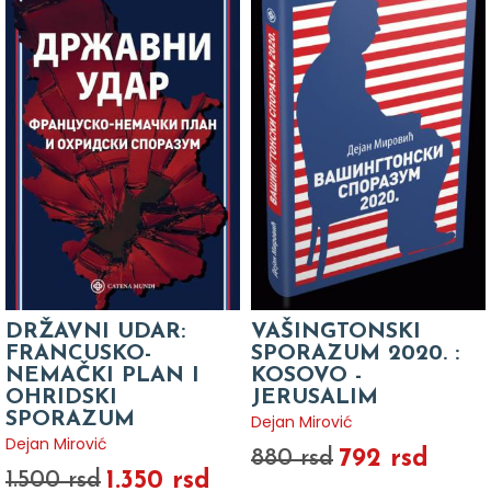
DRŽAVNI UDAR:
VAŠINGTONSKI
FRANCUSKO-
SPORAZUM 2020. :
NEMAČKI PLAN I
KOSOVO -
OHRIDSKI
JERUSALIM
SPORAZUM
Dejan Mirović
Dejan Mirović
792 rsd
880 rsd
1.350 rsd
1.500 rsd