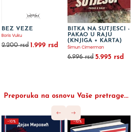
BEZ VEZE
BITKA NA SUTJESCI -
PAKAO U RAJU
Boris Vuku
(KNJIGA + KARTA)
1.999 rsd
2.200 rsd
Šimun Cimerman
5.995 rsd
6.996 rsd
Preporuka na osnovu Vaše pretrage...
-10%
-10%