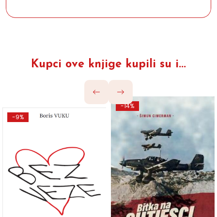
Kupci ove knjige kupili su i...
-14%
-9%