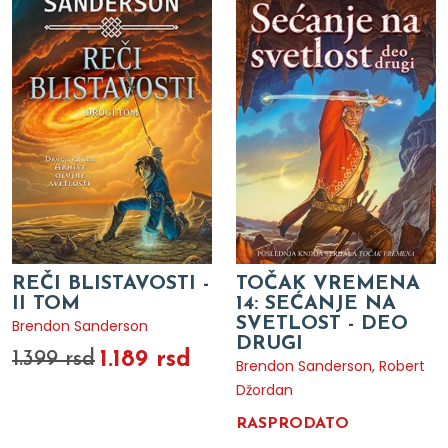
REČI BLISTAVOSTI -
TOČAK VREMENA
II TOM
14: SEĆANJE NA
SVETLOST - DEO
Brendon Sanderson
DRUGI
1.189 rsd
1.399 rsd
Brendon Sanderson
,
Robert
Džordan
RASPRODATO