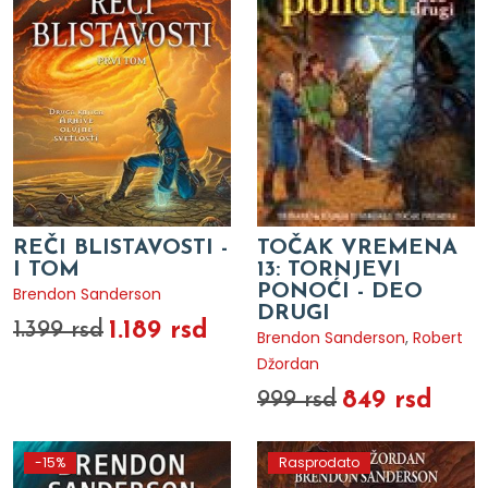
REČI BLISTAVOSTI -
TOČAK VREMENA
I TOM
13: TORNJEVI
PONOĆI - DEO
Brendon Sanderson
DRUGI
1.189 rsd
1.399 rsd
Brendon Sanderson
,
Robert
Džordan
849 rsd
999 rsd
-15%
Rasprodato