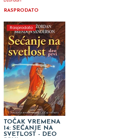
RASPRODATO
Rasprodato
TOČAK VREMENA
14: SEĆANJE NA
SVETLOST - DEO