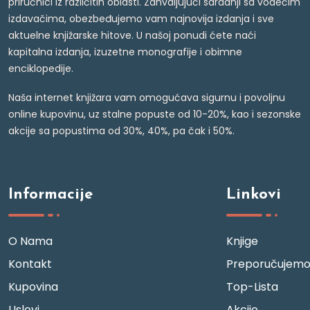
priručnici iz različitih oblasti. Zahvaljujući saradnji sa vodećim
izdavačima, obezbeđujemo vam najnovija izdanja i sve
aktuelne knjižarske hitove. U našoj ponudi ćete naći
kapitalna izdanja, izuzetne monografije i obimne
enciklopedije.
Naša internet knjižara vam omogućava sigurnu i povoljnu
online kupovinu, uz stalne popuste od 10-20%, kao i sezonske
akcije sa popustima od 30%, 40%, pa čak i 50%.
Informacije
Linkovi
O Nama
Knjige
Kontakt
Preporučujem
Kupovina
Top-Lista
Uslovi
Akcije