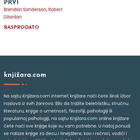
PRVI
Brendon Sanderson
,
Robert
Džordan
RASPRODATO
knjižara.com
Na sajtu Knjižara.com internet knjižare naći ćete širok izbor
naslova iz svih žanrova. Bilo da tražite beletristiku, stručnu
literaturu, knjige o umetnosti, filozofiji, psihologiji ili
popularnoj psihologiji, na sajtu Knjižara.com online knjižare
ćete naći sve knjige koje su vam potrebne. U našoj ponudi
se nalaze knjige za decu i tinejdžere, kao i rečnici, vodiči i