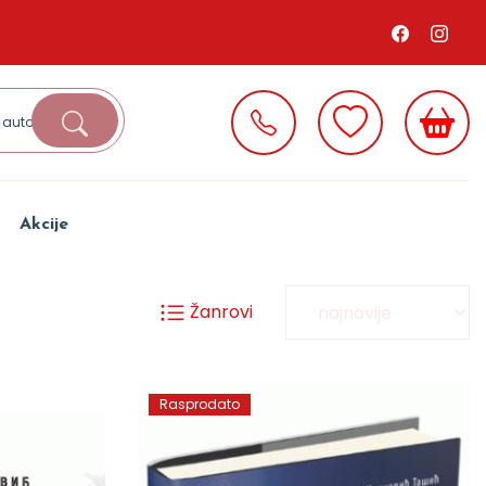
Akcije
Žanrovi
Rasprodato