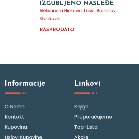
IZGUBLJENO NASLEĐE
Aleksandra Ninković Tašić
,
Branislav
Stanković
RASPRODATO
Informacije
Linkovi
O Nama
Knjige
Kontakt
Preporučujemo
Kupovina
Top-Lista
Uslovi Kupovine
Akcije