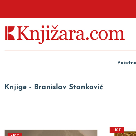
Početn
Knjige - Branislav Stanković
-10%
-10%