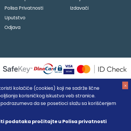
Polisa Privatnosti
Izdavači
Uputstvo
Odjava
risti kolačiće (cookies) koji ne sadrže lične
oljšanja korisničkog iskustva veb stranice.
05184104, MB: 20337524
, podrazumeva da se posetioci slažu sa korišćenjem
, prikazu slika i samih cena, ali ne možemo garantovati da su
umeva da su dostupni u svakom trenutku.
iti podataka pročitajte u Polisa privatnosti