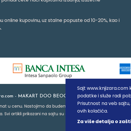
 online kupovinu, uz stalne popuste od 10-20%, kao i
.
Sajt www.knjizara.com ko
podatke i služe radi pob
ara.com - MAKART DOO BEOGRAD (NOVI BEOGRAD), PIB: 1
Prisutnost na veb sajtu
at u cenu. Nastojimo da budemo što precizniji u opisu proizvoda
ovih kolačića.
a. Svi artikli prikazani na sajtu su deo naše ponude i ne podraz
Za više detalja o zašt