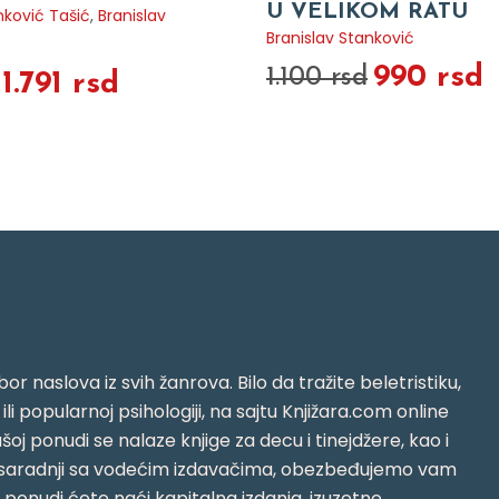
U VELIKOM RATU
nković Tašić
,
Branislav
Branislav Stanković
990 rsd
1.100 rsd
1.791 rsd
or naslova iz svih žanrova. Bilo da tražite beletristiku,
i ili popularnoj psihologiji, na sajtu Knjižara.com online
oj ponudi se nalaze knjige za decu i tinejdžere, kao i
jujući saradnji sa vodećim izdavačima, obezbeđujemo vam
j ponudi ćete naći kapitalna izdanja, izuzetne