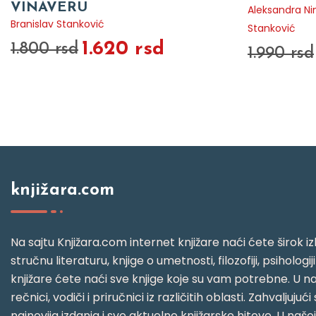
VINAVERU
Aleksandra Ni
Branislav Stanković
Stanković
1.620 rsd
1.800 rsd
1.990 rsd
knjižara.com
Na sajtu Knjižara.com internet knjižare naći ćete širok izb
stručnu literaturu, knjige o umetnosti, filozofiji, psihologij
knjižare ćete naći sve knjige koje su vam potrebne. U naš
rečnici, vodiči i priručnici iz različitih oblasti. Zahval
najnovija izdanja i sve aktuelne knjižarske hitove. U našo