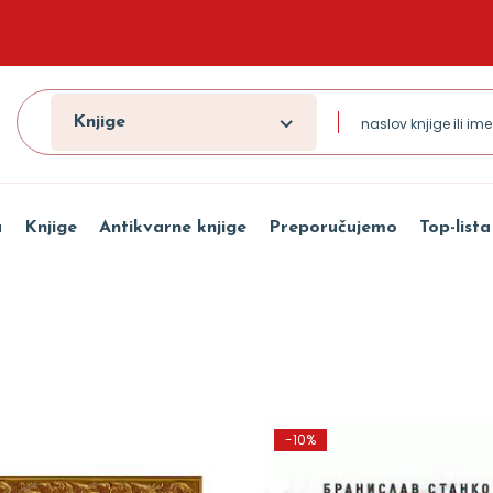
Knjige
a
Knjige
Antikvarne knjige
Preporučujemo
Top-lista
-10%