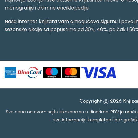
monografije i obimne enciklopedije.
Naša internet knjižara vam omogućava sigurnu i povoljnu
sezonske akcije sa popustima od 30%, 40%, pa čak i 50%
Copyright
2026 Knjiz
Sve cene na ovom sajtu iskazane su u dinarima. PDV je uračun
sve informacije kompletne i bez grešak