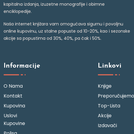
kapitalna izdanja, izuzetne monografije i obimne
enciklopedije.
Naša internet knjižara vam omogućava sigurnu i povoljnu
online kupovinu, uz stalne popuste od 10-20%, kao i sezonske
akcije sa popustima od 30%, 40%, pa čak i 50%.
Informacije
Linkovi
O Nama
Knjige
Kontakt
Preporučujem
Kupovina
Top-Lista
Uslovi
Akcije
Kupovine
Izdavači
Polisa