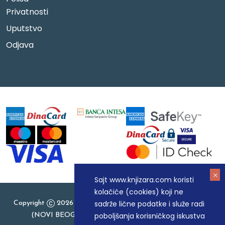
Privatnosti
Uputstvo
Odjava
Sajt www.knjizara.com koristi
kolačiće (cookies) koji ne
sadrže lične podatke i služe radi
Copyright
2026 Knjizara.com - MAKART DOO BEOGRAD
poboljšanja korisničkog iskustva
(NOVI BEOGRAD), PIB: 105184104, MB: 20337524