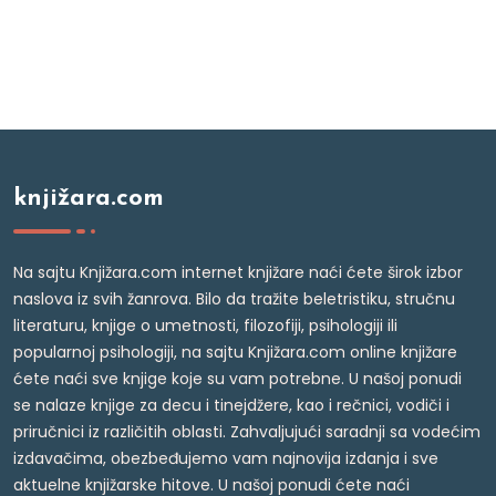
knjižara.com
Na sajtu Knjižara.com internet knjižare naći ćete širok izbor
naslova iz svih žanrova. Bilo da tražite beletristiku, stručnu
literaturu, knjige o umetnosti, filozofiji, psihologiji ili
popularnoj psihologiji, na sajtu Knjižara.com online knjižare
ćete naći sve knjige koje su vam potrebne. U našoj ponudi
se nalaze knjige za decu i tinejdžere, kao i rečnici, vodiči i
priručnici iz različitih oblasti. Zahvaljujući saradnji sa vodećim
izdavačima, obezbeđujemo vam najnovija izdanja i sve
aktuelne knjižarske hitove. U našoj ponudi ćete naći