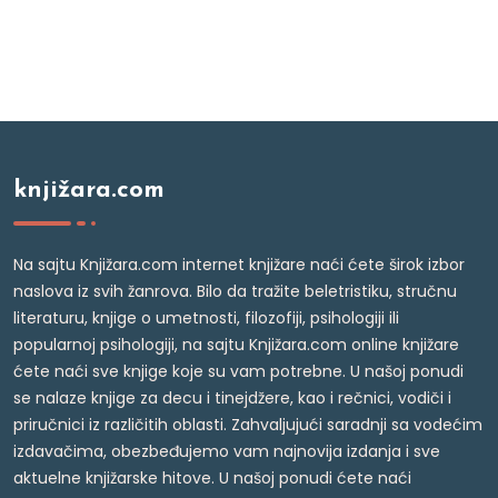
knjižara.com
Na sajtu Knjižara.com internet knjižare naći ćete širok izbor
naslova iz svih žanrova. Bilo da tražite beletristiku, stručnu
literaturu, knjige o umetnosti, filozofiji, psihologiji ili
popularnoj psihologiji, na sajtu Knjižara.com online knjižare
ćete naći sve knjige koje su vam potrebne. U našoj ponudi
se nalaze knjige za decu i tinejdžere, kao i rečnici, vodiči i
priručnici iz različitih oblasti. Zahvaljujući saradnji sa vodećim
izdavačima, obezbeđujemo vam najnovija izdanja i sve
aktuelne knjižarske hitove. U našoj ponudi ćete naći