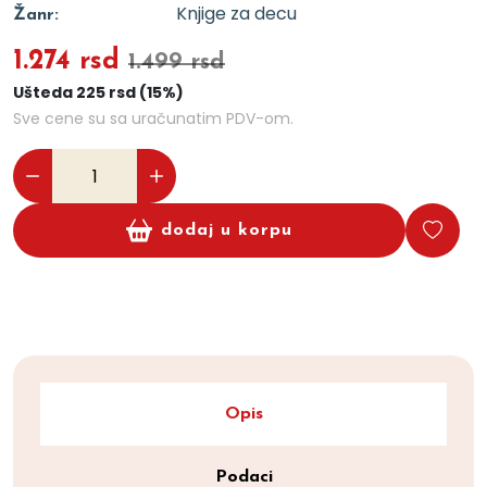
Knjige za decu
Žanr:
1.274 rsd
1.499 rsd
Ušteda 225 rsd (15%)
Sve cene su sa uračunatim PDV-om.
dodaj u korpu
Opis
Podaci