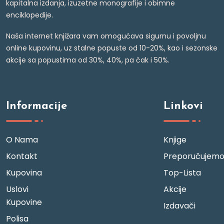
kapitalna izdanja, izuzetne monografije i obimne
enciklopedije.
Naša internet knjižara vam omogućava sigurnu i povoljnu
online kupovinu, uz stalne popuste od 10-20%, kao i sezonske
akcije sa popustima od 30%, 40%, pa čak i 50%.
Informacije
Linkovi
O Nama
Knjige
Kontakt
Preporučujem
Kupovina
Top-Lista
Uslovi
Akcije
Kupovine
Izdavači
Polisa