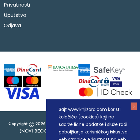
Privatnosti
Uputstvo
Odjava
Sajt www.knjizara.com koristi
kolačiće (cookies) koji ne
sadrže lične podatke i služe radi
Copyright
2026 Knjizara.com - MAKART DOO BEOGRAD
poboljšanja korisničkog iskustva
(NOVI BEOGRAD), PIB: 105184104, MB: 20337524
veb stranice. Prisutnost na veb