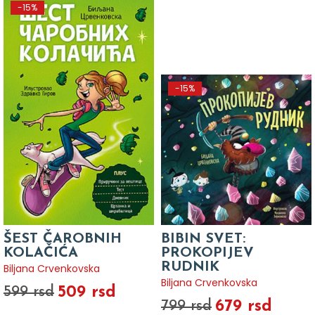
-15%
-15%
ŠEST ČAROBNIH
BIBIN SVET:
KOLAČIĆA
PROKOPIJEV
RUDNIK
Biljana Crvenkovska
Biljana Crvenkovska
509 rsd
599 rsd
679 rsd
799 rsd