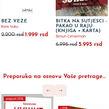
BEZ VEZE
BITKA NA SUTJESCI -
PAKAO U RAJU
Boris Vuku
(KNJIGA + KARTA)
1.999 rsd
2.200 rsd
Šimun Cimerman
5.995 rsd
6.996 rsd
Preporuka na osnovu Vaše pretrage...
popust 25%
-10%