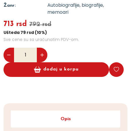
Autobiografije, biografije,
Žanr:
memoari
713 rsd
792 rsd
Ušteda 79 rsd (10%)
Sve cene su sa uračunatim PDV-om.
dodaj u korpu
Opis