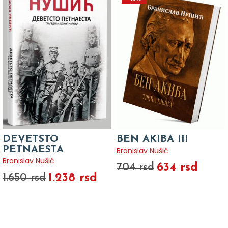
DEVETSTO
BEN AKIBA III
PETNAESTA
Branislav Nušić
Branislav Nušić
634 rsd
704 rsd
1.238 rsd
1.650 rsd