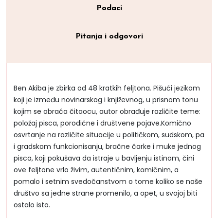
Podaci
Pitanja i odgovori
Ben Akiba je zbirka od 48 kratkih feljtona. Pišući jezikom
koji je između novinarskog i književnog, u prisnom tonu
kojim se obraća čitaocu, autor obrađuje različite teme:
položaj pisca, porodične i društvene pojave.Komično
osvrtanje na različite situacije u političkom, sudskom, pa
i gradskom funkcionisanju, bračne čarke i muke jednog
pisca, koji pokušava da istraje u bavljenju istinom, čini
ove feljtone vrlo živim, autentičnim, komičnim, a
pomalo i setnim svedočanstvom o tome koliko se naše
društvo sa jedne strane promenilo, a opet, u svojoj biti
ostalo isto.