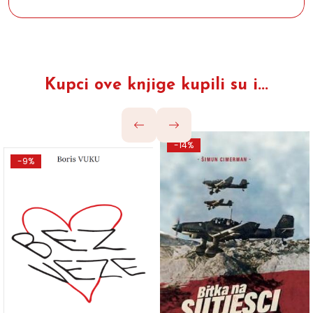
Kupci ove knjige kupili su i...
-14%
-9%