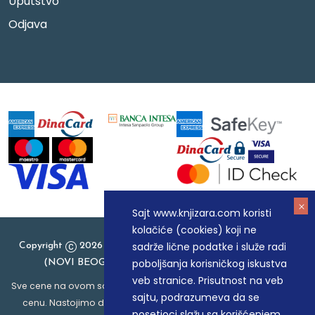
Uputstvo
Odjava
Sajt www.knjizara.com koristi
kolačiće (cookies) koji ne
sadrže lične podatke i služe radi
Copyright
2026 Knjizara.com - MAKART DOO BEOGRAD
poboljšanja korisničkog iskustva
(NOVI BEOGRAD), PIB: 105184104, MB: 20337524
veb stranice. Prisutnost na veb
Sve cene na ovom sajtu iskazane su u dinarima. PDV je uračunat u
sajtu, podrazumeva da se
cenu. Nastojimo da budemo što precizniji u opisu proizvoda,
posetioci slažu sa korišćenjem