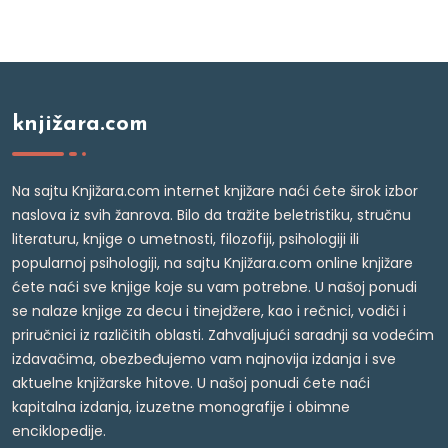
knjižara.com
Na sajtu Knjižara.com internet knjižare naći ćete širok izbor
naslova iz svih žanrova. Bilo da tražite beletristiku, stručnu
literaturu, knjige o umetnosti, filozofiji, psihologiji ili
popularnoj psihologiji, na sajtu Knjižara.com online knjižare
ćete naći sve knjige koje su vam potrebne. U našoj ponudi
se nalaze knjige za decu i tinejdžere, kao i rečnici, vodiči i
priručnici iz različitih oblasti. Zahvaljujući saradnji sa vodećim
izdavačima, obezbeđujemo vam najnovija izdanja i sve
aktuelne knjižarske hitove. U našoj ponudi ćete naći
kapitalna izdanja, izuzetne monografije i obimne
enciklopedije.