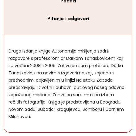
Podaci
Pitanja i odgovori
Drugo izdanje knjige Autonomija mišljenja sadrži
razgovore s profesorom dr Darkom Tanaskovićem koji
su vođeni 2008. i 2009. Zahvalan sam profesoru Darku
Tanaskoviću na novim razgovorima koji, zajedno s
prethodnim, objavljenim u knjizi Na Istoku Zapada,
predstavljaju i životni i duhovni put ovog našeg odavno
zapaženog mislioca. Zahvalan sam mu i na izboru
rečitih fotografija. Knjiga je predstavljena u Beogradu,
Novom Sadu, Subotici, Kragujevcu, Somboru i Gornjem
Milanovcu.