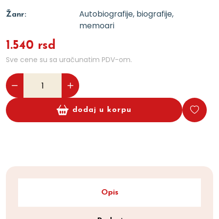
Autobiografije, biografije,
Žanr:
memoari
1.540 rsd
Sve cene su sa uračunatim PDV-om.
dodaj u korpu
Opis