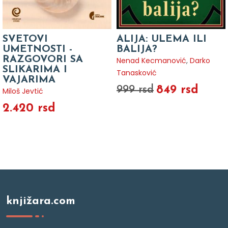
SVETOVI
ALIJA: ULEMA ILI
UMETNOSTI -
BALIJA?
RAZGOVORI SA
Nenad Kecmanović
,
Darko
SLIKARIMA I
Tanasković
VAJARIMA
849 rsd
999 rsd
Miloš Jevtić
2.420 rsd
knjižara.com