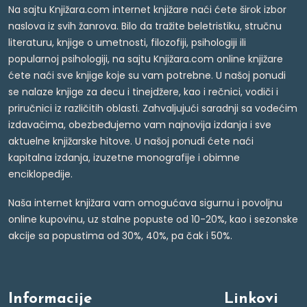
Na sajtu Knjižara.com internet knjižare naći ćete širok izbor
naslova iz svih žanrova. Bilo da tražite beletristiku, stručnu
literaturu, knjige o umetnosti, filozofiji, psihologiji ili
popularnoj psihologiji, na sajtu Knjižara.com online knjižare
ćete naći sve knjige koje su vam potrebne. U našoj ponudi
se nalaze knjige za decu i tinejdžere, kao i rečnici, vodiči i
priručnici iz različitih oblasti. Zahvaljujući saradnji sa vodećim
izdavačima, obezbeđujemo vam najnovija izdanja i sve
aktuelne knjižarske hitove. U našoj ponudi ćete naći
kapitalna izdanja, izuzetne monografije i obimne
enciklopedije.
Naša internet knjižara vam omogućava sigurnu i povoljnu
online kupovinu, uz stalne popuste od 10-20%, kao i sezonske
akcije sa popustima od 30%, 40%, pa čak i 50%.
Informacije
Linkovi