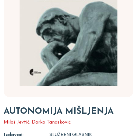
AUTONOMIJA MIŠLJENJA
Miloš Jevtić
,
Darko Tanasković
SLUŽBENI GLASNIK
Izdavač: