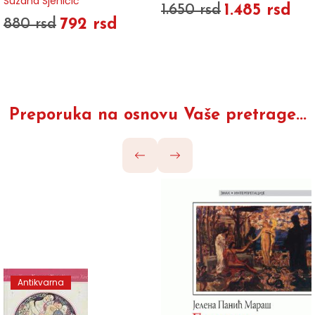
Suzana Sjeničić
1.485 rsd
1.650 rsd
792 rsd
880 rsd
Preporuka na osnovu Vaše pretrage...
Antikvarna