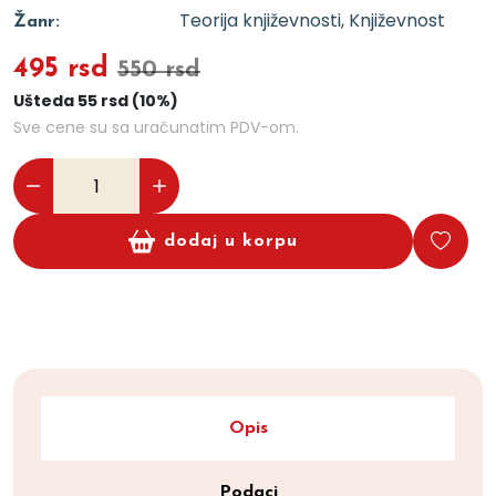
Teorija književnosti, Književnost
Žanr:
495 rsd
550 rsd
Ušteda 55 rsd (10%)
Sve cene su sa uračunatim PDV-om.
dodaj u korpu
Opis
Podaci