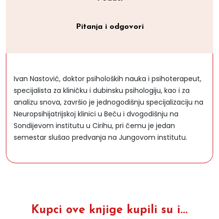
Pitanja i odgovori
Ivan Nastović, doktor psiholoških nauka i psihoterapeut,
specijalista za kliničku i dubinsku psihologiju, kao i za
analizu snova, završio je jednogodišnju specijalizaciju na
Neuropsihijatrijskoj klinici u Beču i dvogodišnju na
Sondijevom institutu u Cirihu, pri čemu je jedan
semestar slušao predvanja na Jungovom institutu.
Kupci ove knjige kupili su i...