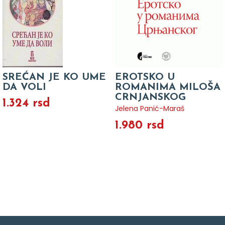
SREĆAN JE KO UME
EROTSKO U
DA VOLI
ROMANIMA MILOŠA
CRNJANSKOG
1.324 rsd
Jelena Panić-Maraš
1.980 rsd