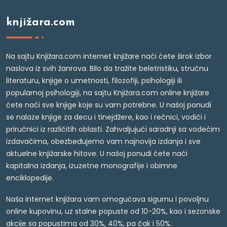
knjižara.com
Na sajtu Knjižara.com internet knjižare naći ćete širok izbor
naslova iz svih žanrova. Bilo da tražite beletristiku, stručnu
literaturu, knjige o umetnosti, filozofiji, psihologiji ili
popularnoj psihologiji, na sajtu Knjižara.com online knjižare
ćete naći sve knjige koje su vam potrebne. U našoj ponudi
se nalaze knjige za decu i tinejdžere, kao i rečnici, vodiči i
priručnici iz različitih oblasti. Zahvaljujući saradnji sa vodećim
izdavačima, obezbeđujemo vam najnovija izdanja i sve
aktuelne knjižarske hitove. U našoj ponudi ćete naći
kapitalna izdanja, izuzetne monografije i obimne
enciklopedije.
Naša internet knjižara vam omogućava sigurnu i povoljnu
online kupovinu, uz stalne popuste od 10-20%, kao i sezonske
akcije sa popustima od 30%, 40%, pa čak i 50%.