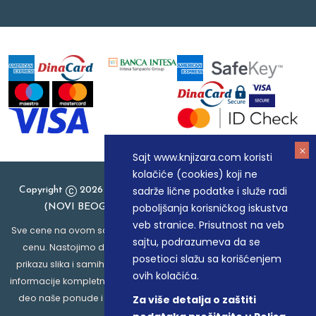
Sajt www.knjizara.com koristi
kolačiće (cookies) koji ne
sadrže lične podatke i služe radi
Copyright
2026 Knjizara.com - MAKART DOO BEOGRAD
poboljšanja korisničkog iskustva
(NOVI BEOGRAD), PIB: 105184104, MB: 20337524
veb stranice. Prisutnost na veb
Sve cene na ovom sajtu iskazane su u dinarima. PDV je uračunat u
sajtu, podrazumeva da se
cenu. Nastojimo da budemo što precizniji u opisu proizvoda,
posetioci slažu sa korišćenjem
prikazu slika i samih cena, ali ne možemo garantovati da su sve
ovih kolačića.
informacije kompletne i bez grešaka. Svi artikli prikazani na sajtu su
deo naše ponude i ne podrazumeva da su dostupni u svakom
Za više detalja o zaštiti
trenutku.