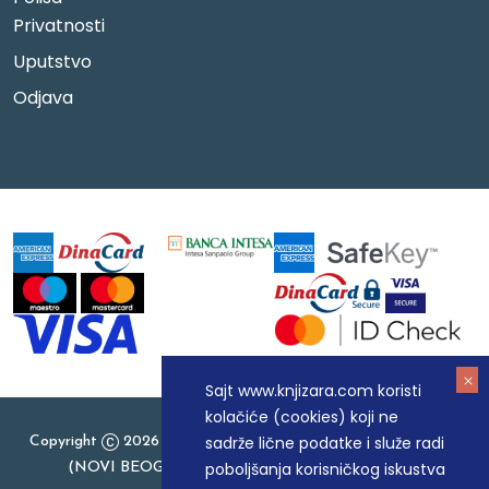
Privatnosti
Uputstvo
Odjava
Sajt www.knjizara.com koristi
kolačiće (cookies) koji ne
sadrže lične podatke i služe radi
Copyright
2026 Knjizara.com - MAKART DOO BEOGRAD
poboljšanja korisničkog iskustva
(NOVI BEOGRAD), PIB: 105184104, MB: 20337524