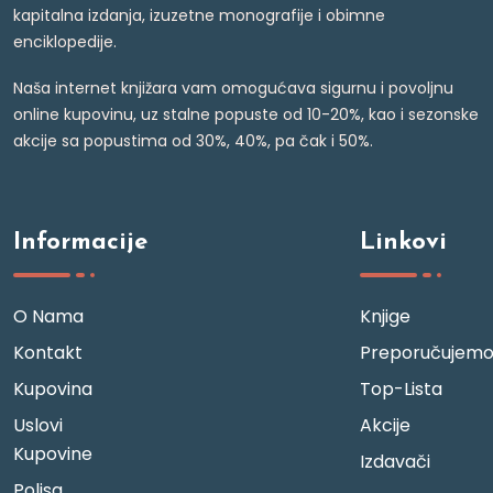
kapitalna izdanja, izuzetne monografije i obimne
enciklopedije.
Naša internet knjižara vam omogućava sigurnu i povoljnu
online kupovinu, uz stalne popuste od 10-20%, kao i sezonske
akcije sa popustima od 30%, 40%, pa čak i 50%.
Informacije
Linkovi
O Nama
Knjige
Kontakt
Preporučujem
Kupovina
Top-Lista
Uslovi
Akcije
Kupovine
Izdavači
Polisa