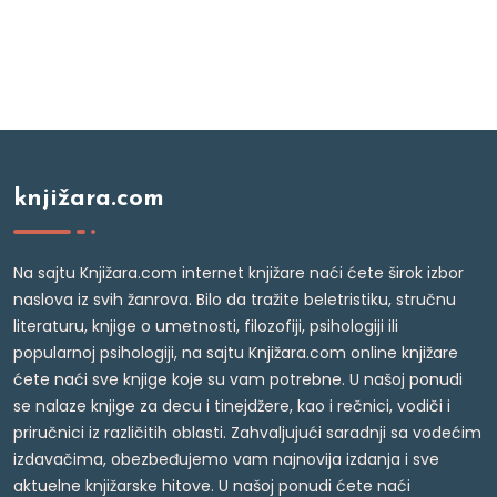
knjižara.com
Na sajtu Knjižara.com internet knjižare naći ćete širok izbor
naslova iz svih žanrova. Bilo da tražite beletristiku, stručnu
literaturu, knjige o umetnosti, filozofiji, psihologiji ili
popularnoj psihologiji, na sajtu Knjižara.com online knjižare
ćete naći sve knjige koje su vam potrebne. U našoj ponudi
se nalaze knjige za decu i tinejdžere, kao i rečnici, vodiči i
priručnici iz različitih oblasti. Zahvaljujući saradnji sa vodećim
izdavačima, obezbeđujemo vam najnovija izdanja i sve
aktuelne knjižarske hitove. U našoj ponudi ćete naći