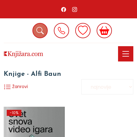
Knjige - Alfi Baun
Žanrovi
-10%