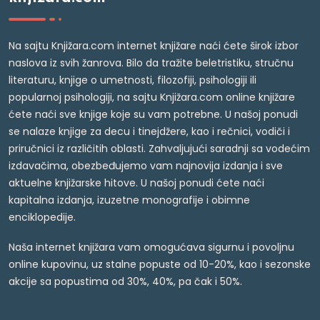
Na sajtu Knjižara.com internet knjižare naći ćete širok izbor
naslova iz svih žanrova. Bilo da tražite beletristiku, stručnu
literaturu, knjige o umetnosti, filozofiji, psihologiji ili
popularnoj psihologiji, na sajtu Knjižara.com online knjižare
ćete naći sve knjige koje su vam potrebne. U našoj ponudi
se nalaze knjige za decu i tinejdžere, kao i rečnici, vodiči i
priručnici iz različitih oblasti. Zahvaljujući saradnji sa vodećim
izdavačima, obezbeđujemo vam najnovija izdanja i sve
aktuelne knjižarske hitove. U našoj ponudi ćete naći
kapitalna izdanja, izuzetne monografije i obimne
enciklopedije.
Naša internet knjižara vam omogućava sigurnu i povoljnu
online kupovinu, uz stalne popuste od 10-20%, kao i sezonske
akcije sa popustima od 30%, 40%, pa čak i 50%.