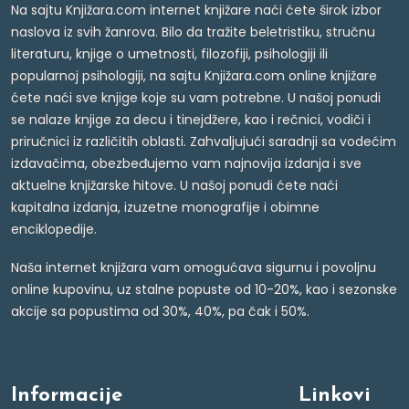
Na sajtu Knjižara.com internet knjižare naći ćete širok izbor
naslova iz svih žanrova. Bilo da tražite beletristiku, stručnu
literaturu, knjige o umetnosti, filozofiji, psihologiji ili
popularnoj psihologiji, na sajtu Knjižara.com online knjižare
ćete naći sve knjige koje su vam potrebne. U našoj ponudi
se nalaze knjige za decu i tinejdžere, kao i rečnici, vodiči i
priručnici iz različitih oblasti. Zahvaljujući saradnji sa vodećim
izdavačima, obezbeđujemo vam najnovija izdanja i sve
aktuelne knjižarske hitove. U našoj ponudi ćete naći
kapitalna izdanja, izuzetne monografije i obimne
enciklopedije.
Naša internet knjižara vam omogućava sigurnu i povoljnu
online kupovinu, uz stalne popuste od 10-20%, kao i sezonske
akcije sa popustima od 30%, 40%, pa čak i 50%.
Informacije
Linkovi