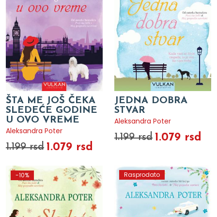
ŠTA ME JOŠ ČEKA
JEDNA DOBRA
SLEDEĆE GODINE
STVAR
U OVO VREME
Aleksandra Poter
Aleksandra Poter
1.079 rsd
1.199 rsd
1.079 rsd
1.199 rsd
Rasprodato
-10%