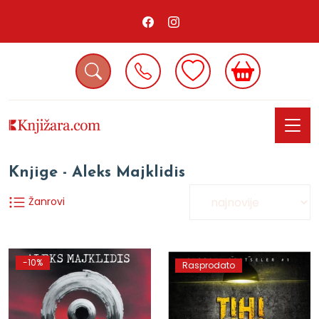
Knjige - Aleks Majklidis
Žanrovi
-10%
Rasprodato