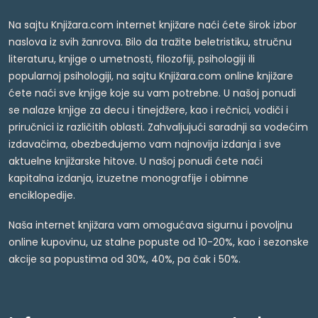
Na sajtu Knjižara.com internet knjižare naći ćete širok izbor
naslova iz svih žanrova. Bilo da tražite beletristiku, stručnu
literaturu, knjige o umetnosti, filozofiji, psihologiji ili
popularnoj psihologiji, na sajtu Knjižara.com online knjižare
ćete naći sve knjige koje su vam potrebne. U našoj ponudi
se nalaze knjige za decu i tinejdžere, kao i rečnici, vodiči i
priručnici iz različitih oblasti. Zahvaljujući saradnji sa vodećim
izdavačima, obezbeđujemo vam najnovija izdanja i sve
aktuelne knjižarske hitove. U našoj ponudi ćete naći
kapitalna izdanja, izuzetne monografije i obimne
enciklopedije.
Naša internet knjižara vam omogućava sigurnu i povoljnu
online kupovinu, uz stalne popuste od 10-20%, kao i sezonske
akcije sa popustima od 30%, 40%, pa čak i 50%.