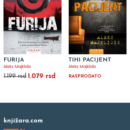
FURIJA
TIHI PACIJENT
Aleks Majklidis
Aleks Majklidis
1.079 rsd
1.199 rsd
RASPRODATO
knjižara.com