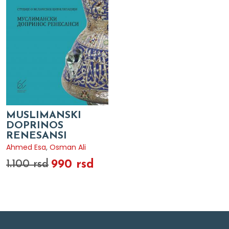
MUSLIMANSKI
DOPRINOS
RENESANSI
Ahmed Esa
,
Osman Ali
990 rsd
1.100 rsd