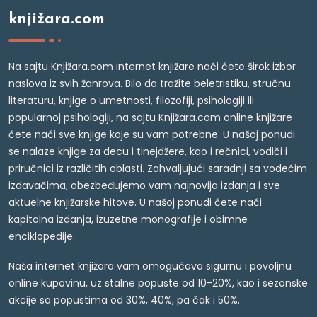
knjižara.com
Na sajtu Knjižara.com internet knjižare naći ćete širok izbor
naslova iz svih žanrova. Bilo da tražite beletristiku, stručnu
literaturu, knjige o umetnosti, filozofiji, psihologiji ili
popularnoj psihologiji, na sajtu Knjižara.com online knjižare
ćete naći sve knjige koje su vam potrebne. U našoj ponudi
se nalaze knjige za decu i tinejdžere, kao i rečnici, vodiči i
priručnici iz različitih oblasti. Zahvaljujući saradnji sa vodećim
izdavačima, obezbeđujemo vam najnovija izdanja i sve
aktuelne knjižarske hitove. U našoj ponudi ćete naći
kapitalna izdanja, izuzetne monografije i obimne
enciklopedije.
Naša internet knjižara vam omogućava sigurnu i povoljnu
online kupovinu, uz stalne popuste od 10-20%, kao i sezonske
akcije sa popustima od 30%, 40%, pa čak i 50%.